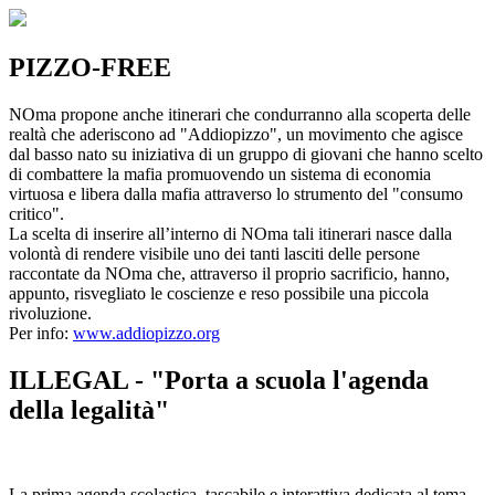
PIZZO-FREE
NOma propone anche itinerari che condurranno alla scoperta delle
realtà che aderiscono ad "Addiopizzo", un movimento che agisce
dal basso nato su iniziativa di un gruppo di giovani che hanno scelto
di combattere la mafia promuovendo un sistema di economia
virtuosa e libera dalla mafia attraverso lo strumento del "consumo
critico".
La scelta di inserire all’interno di NOma tali itinerari nasce dalla
volontà di rendere visibile uno dei tanti lasciti delle persone
raccontate da NOma che, attraverso il proprio sacrificio, hanno,
appunto, risvegliato le coscienze e reso possibile una piccola
rivoluzione.
Per info:
www.addiopizzo.org
ILLEGAL - "Porta a scuola l'agenda
della legalità"
La prima agenda scolastica, tascabile e interattiva dedicata al tema