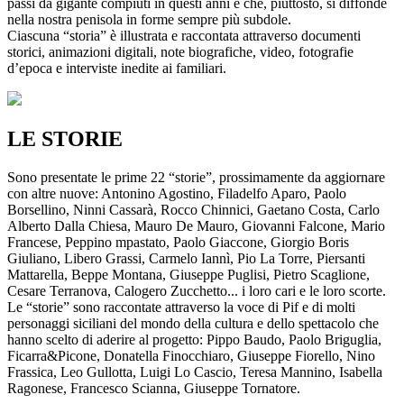
passi da gigante compiuti in questi anni e che, piuttosto, si diffonde
nella nostra penisola in forme sempre più subdole.
Ciascuna “storia” è illustrata e raccontata attraverso documenti
storici, animazioni digitali, note biografiche, video, fotografie
d’epoca e interviste inedite ai familiari.
LE STORIE
Sono presentate le prime 22 “storie”, prossimamente da aggiornare
con altre nuove: Antonino Agostino, Filadelfo Aparo, Paolo
Borsellino, Ninni Cassarà, Rocco Chinnici, Gaetano Costa, Carlo
Alberto Dalla Chiesa, Mauro De Mauro, Giovanni Falcone, Mario
Francese, Peppino mpastato, Paolo Giaccone, Giorgio Boris
Giuliano, Libero Grassi, Carmelo Iannì, Pio La Torre, Piersanti
Mattarella, Beppe Montana, Giuseppe Puglisi, Pietro Scaglione,
Cesare Terranova, Calogero Zucchetto... i loro cari e le loro scorte.
Le “storie” sono raccontate attraverso la voce di Pif e di molti
personaggi siciliani del mondo della cultura e dello spettacolo che
hanno scelto di aderire al progetto: Pippo Baudo, Paolo Briguglia,
Ficarra&Picone, Donatella Finocchiaro, Giuseppe Fiorello, Nino
Frassica, Leo Gullotta, Luigi Lo Cascio, Teresa Mannino, Isabella
Ragonese, Francesco Scianna, Giuseppe Tornatore.