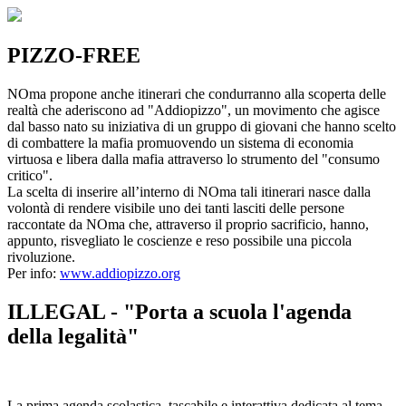
PIZZO-FREE
NOma propone anche itinerari che condurranno alla scoperta delle
realtà che aderiscono ad "Addiopizzo", un movimento che agisce
dal basso nato su iniziativa di un gruppo di giovani che hanno scelto
di combattere la mafia promuovendo un sistema di economia
virtuosa e libera dalla mafia attraverso lo strumento del "consumo
critico".
La scelta di inserire all’interno di NOma tali itinerari nasce dalla
volontà di rendere visibile uno dei tanti lasciti delle persone
raccontate da NOma che, attraverso il proprio sacrificio, hanno,
appunto, risvegliato le coscienze e reso possibile una piccola
rivoluzione.
Per info:
www.addiopizzo.org
ILLEGAL - "Porta a scuola l'agenda
della legalità"
La prima agenda scolastica, tascabile e interattiva dedicata al tema