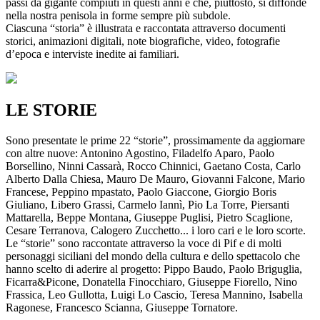
passi da gigante compiuti in questi anni e che, piuttosto, si diffonde
nella nostra penisola in forme sempre più subdole.
Ciascuna “storia” è illustrata e raccontata attraverso documenti
storici, animazioni digitali, note biografiche, video, fotografie
d’epoca e interviste inedite ai familiari.
LE STORIE
Sono presentate le prime 22 “storie”, prossimamente da aggiornare
con altre nuove: Antonino Agostino, Filadelfo Aparo, Paolo
Borsellino, Ninni Cassarà, Rocco Chinnici, Gaetano Costa, Carlo
Alberto Dalla Chiesa, Mauro De Mauro, Giovanni Falcone, Mario
Francese, Peppino mpastato, Paolo Giaccone, Giorgio Boris
Giuliano, Libero Grassi, Carmelo Iannì, Pio La Torre, Piersanti
Mattarella, Beppe Montana, Giuseppe Puglisi, Pietro Scaglione,
Cesare Terranova, Calogero Zucchetto... i loro cari e le loro scorte.
Le “storie” sono raccontate attraverso la voce di Pif e di molti
personaggi siciliani del mondo della cultura e dello spettacolo che
hanno scelto di aderire al progetto: Pippo Baudo, Paolo Briguglia,
Ficarra&Picone, Donatella Finocchiaro, Giuseppe Fiorello, Nino
Frassica, Leo Gullotta, Luigi Lo Cascio, Teresa Mannino, Isabella
Ragonese, Francesco Scianna, Giuseppe Tornatore.