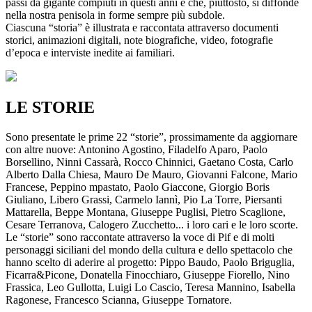
passi da gigante compiuti in questi anni e che, piuttosto, si diffonde
nella nostra penisola in forme sempre più subdole.
Ciascuna “storia” è illustrata e raccontata attraverso documenti
storici, animazioni digitali, note biografiche, video, fotografie
d’epoca e interviste inedite ai familiari.
LE STORIE
Sono presentate le prime 22 “storie”, prossimamente da aggiornare
con altre nuove: Antonino Agostino, Filadelfo Aparo, Paolo
Borsellino, Ninni Cassarà, Rocco Chinnici, Gaetano Costa, Carlo
Alberto Dalla Chiesa, Mauro De Mauro, Giovanni Falcone, Mario
Francese, Peppino mpastato, Paolo Giaccone, Giorgio Boris
Giuliano, Libero Grassi, Carmelo Iannì, Pio La Torre, Piersanti
Mattarella, Beppe Montana, Giuseppe Puglisi, Pietro Scaglione,
Cesare Terranova, Calogero Zucchetto... i loro cari e le loro scorte.
Le “storie” sono raccontate attraverso la voce di Pif e di molti
personaggi siciliani del mondo della cultura e dello spettacolo che
hanno scelto di aderire al progetto: Pippo Baudo, Paolo Briguglia,
Ficarra&Picone, Donatella Finocchiaro, Giuseppe Fiorello, Nino
Frassica, Leo Gullotta, Luigi Lo Cascio, Teresa Mannino, Isabella
Ragonese, Francesco Scianna, Giuseppe Tornatore.