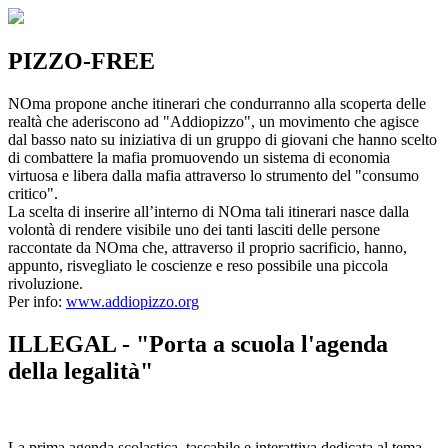
PIZZO-FREE
NOma propone anche itinerari che condurranno alla scoperta delle
realtà che aderiscono ad "Addiopizzo", un movimento che agisce
dal basso nato su iniziativa di un gruppo di giovani che hanno scelto
di combattere la mafia promuovendo un sistema di economia
virtuosa e libera dalla mafia attraverso lo strumento del "consumo
critico".
La scelta di inserire all’interno di NOma tali itinerari nasce dalla
volontà di rendere visibile uno dei tanti lasciti delle persone
raccontate da NOma che, attraverso il proprio sacrificio, hanno,
appunto, risvegliato le coscienze e reso possibile una piccola
rivoluzione.
Per info:
www.addiopizzo.org
ILLEGAL - "Porta a scuola l'agenda
della legalità"
La prima agenda scolastica, tascabile e interattiva dedicata al tema