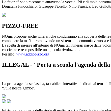
Le “storie” sono raccontate attraverso la voce di Pif e di molti person
Donatella Finocchiaro, Giuseppe Fiorello, Nino Frassica, Leo Gullot
PIZZO-FREE
NOma propone anche itinerari che condurranno alla scoperta delle rea
combattere la mafia promuovendo un sistema di economia virtuosa e lib
La scelta di inserire all’interno di NOma tali itinerari nasce dalla volo
coscienze e reso possibile una piccola rivoluzione.
Per info:
www.addiopizzo.org
ILLEGAL - "Porta a scuola l'agenda della 
La prima agenda scolastica, tascabile e interattiva dedicata al tema del
‘Sulle nostre gambe’.
Inizia ora la scoperta delle storie di mafia, scarica l'app da Google pla