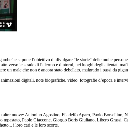
ambe" e si pone l’obiettivo di divulgare "le storie" delle molte persone 
ttraverso le strade di Palermo e dintorni, nei luoghi degli attentati mafi
re un male che non è ancora stato debellato, malgrado i passi da gigante 
animazioni digitali, note biografiche, video, fotografie d’epoca e intervis
n altre nuove: Antonino Agostino, Filadelfo Aparo, Paolo Borsellino, 
mpastato, Paolo Giaccone, Giorgio Boris Giuliano, Libero Grassi, Car
o... i loro cari e le loro scorte.