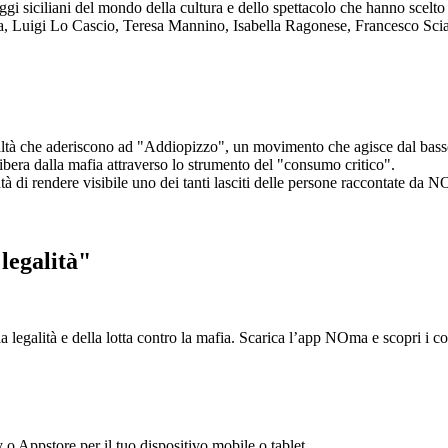
aggi siciliani del mondo della cultura e dello spettacolo che hanno scel
ta, Luigi Lo Cascio, Teresa Mannino, Isabella Ragonese, Francesco Sci
ltà che aderiscono ad "Addiopizzo", un movimento che agisce dal basso 
era dalla mafia attraverso lo strumento del "consumo critico".
ntà di rendere visibile uno dei tanti lasciti delle persone raccontate da N
legalità"
la legalità e della lotta contro la mafia. Scarica l’app NOma e scopri i 
y o Appstore per il tuo dispositivo mobile o tablet