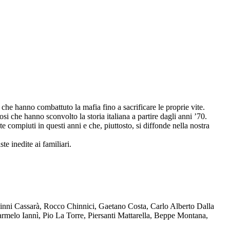
che hanno combattuto la mafia fino a sacrificare le proprie vite.
osi che hanno sconvolto la storia italiana a partire dagli anni ’70.
compiuti in questi anni e che, piuttosto, si diffonde nella nostra
te inedite ai familiari.
Ninni Cassarà, Rocco Chinnici, Gaetano Costa, Carlo Alberto Dalla
melo Iannì, Pio La Torre, Piersanti Mattarella, Beppe Montana,