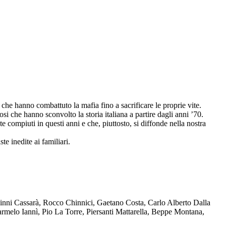
che hanno combattuto la mafia fino a sacrificare le proprie vite.
osi che hanno sconvolto la storia italiana a partire dagli anni ’70.
compiuti in questi anni e che, piuttosto, si diffonde nella nostra
te inedite ai familiari.
Ninni Cassarà, Rocco Chinnici, Gaetano Costa, Carlo Alberto Dalla
melo Iannì, Pio La Torre, Piersanti Mattarella, Beppe Montana,