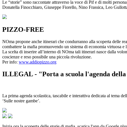
Le “storie” sono raccontate attraverso la voce di Pif e di molti person
Donatella Finocchiaro, Giuseppe Fiorello, Nino Frassica, Leo Gullot
PIZZO-FREE
NOma propone anche itinerari che condurranno alla scoperta delle rea
combattere la mafia promuovendo un sistema di economia virtuosa e lib
La scelta di inserire all’interno di NOma tali itinerari nasce dalla volo
coscienze e reso possibile una piccola rivoluzione.
Per info:
www.addiopizzo.org
ILLEGAL - "Porta a scuola l'agenda della 
La prima agenda scolastica, tascabile e interattiva dedicata al tema del
‘Sulle nostre gambe’.
Inizia ora la scoperta delle storie di mafia, scarica l'app da Google pla