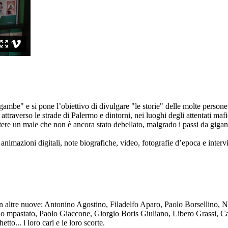
ambe" e si pone l’obiettivo di divulgare "le storie" delle molte persone 
ttraverso le strade di Palermo e dintorni, nei luoghi degli attentati mafi
re un male che non è ancora stato debellato, malgrado i passi da gigante 
animazioni digitali, note biografiche, video, fotografie d’epoca e intervis
n altre nuove: Antonino Agostino, Filadelfo Aparo, Paolo Borsellino, 
mpastato, Paolo Giaccone, Giorgio Boris Giuliano, Libero Grassi, Car
o... i loro cari e le loro scorte.