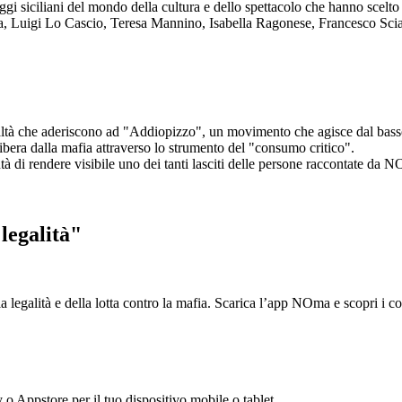
aggi siciliani del mondo della cultura e dello spettacolo che hanno scel
ta, Luigi Lo Cascio, Teresa Mannino, Isabella Ragonese, Francesco Sci
ltà che aderiscono ad "Addiopizzo", un movimento che agisce dal basso 
era dalla mafia attraverso lo strumento del "consumo critico".
ntà di rendere visibile uno dei tanti lasciti delle persone raccontate da N
legalità"
la legalità e della lotta contro la mafia. Scarica l’app NOma e scopri i 
y o Appstore per il tuo dispositivo mobile o tablet