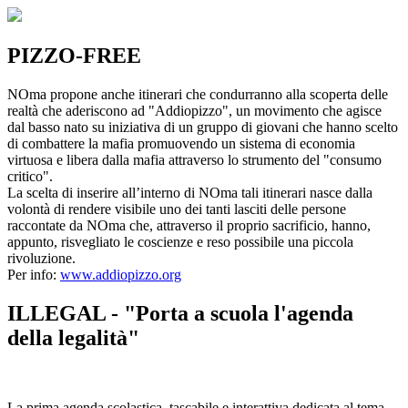
PIZZO-FREE
NOma propone anche itinerari che condurranno alla scoperta delle
realtà che aderiscono ad "Addiopizzo", un movimento che agisce
dal basso nato su iniziativa di un gruppo di giovani che hanno scelto
di combattere la mafia promuovendo un sistema di economia
virtuosa e libera dalla mafia attraverso lo strumento del "consumo
critico".
La scelta di inserire all’interno di NOma tali itinerari nasce dalla
volontà di rendere visibile uno dei tanti lasciti delle persone
raccontate da NOma che, attraverso il proprio sacrificio, hanno,
appunto, risvegliato le coscienze e reso possibile una piccola
rivoluzione.
Per info:
www.addiopizzo.org
ILLEGAL - "Porta a scuola l'agenda
della legalità"
La prima agenda scolastica, tascabile e interattiva dedicata al tema