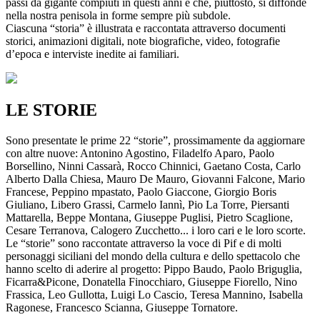
passi da gigante compiuti in questi anni e che, piuttosto, si diffonde
nella nostra penisola in forme sempre più subdole.
Ciascuna “storia” è illustrata e raccontata attraverso documenti
storici, animazioni digitali, note biografiche, video, fotografie
d’epoca e interviste inedite ai familiari.
LE STORIE
Sono presentate le prime 22 “storie”, prossimamente da aggiornare
con altre nuove: Antonino Agostino, Filadelfo Aparo, Paolo
Borsellino, Ninni Cassarà, Rocco Chinnici, Gaetano Costa, Carlo
Alberto Dalla Chiesa, Mauro De Mauro, Giovanni Falcone, Mario
Francese, Peppino mpastato, Paolo Giaccone, Giorgio Boris
Giuliano, Libero Grassi, Carmelo Iannì, Pio La Torre, Piersanti
Mattarella, Beppe Montana, Giuseppe Puglisi, Pietro Scaglione,
Cesare Terranova, Calogero Zucchetto... i loro cari e le loro scorte.
Le “storie” sono raccontate attraverso la voce di Pif e di molti
personaggi siciliani del mondo della cultura e dello spettacolo che
hanno scelto di aderire al progetto: Pippo Baudo, Paolo Briguglia,
Ficarra&Picone, Donatella Finocchiaro, Giuseppe Fiorello, Nino
Frassica, Leo Gullotta, Luigi Lo Cascio, Teresa Mannino, Isabella
Ragonese, Francesco Scianna, Giuseppe Tornatore.