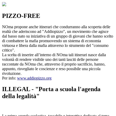
PIZZO-FREE
NOma propone anche itinerari che condurranno alla scoperta delle
realtà che aderiscono ad "Addiopizzo", un movimento che agisce
dal basso nato su iniziativa di un gruppo di giovani che hanno scelto
di combattere la mafia promuovendo un sistema di economia
virtuosa e libera dalla mafia attraverso lo strumento del "consumo
critico".
La scelta di inserire all’interno di NOma tali itinerari nasce dalla
volontà di rendere visibile uno dei tanti lasciti delle persone
raccontate da NOma che, attraverso il proprio sacrificio, hanno,
appunto, risvegliato le coscienze e reso possibile una piccola
rivoluzione.
Per info:
www.addiopizzo.org
ILLEGAL - "Porta a scuola l'agenda
della legalità"
La prima agenda scolastica, tascabile e interattiva dedicata al tema