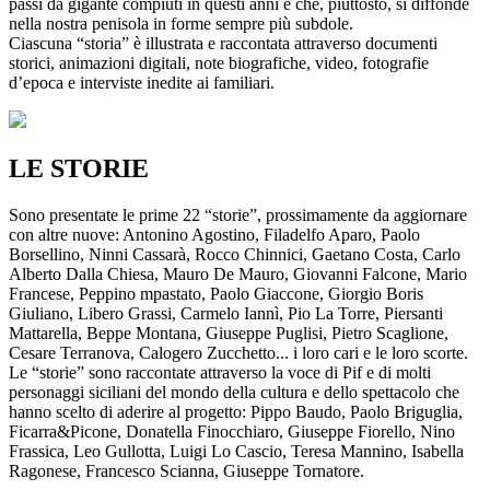
passi da gigante compiuti in questi anni e che, piuttosto, si diffonde
nella nostra penisola in forme sempre più subdole.
Ciascuna “storia” è illustrata e raccontata attraverso documenti
storici, animazioni digitali, note biografiche, video, fotografie
d’epoca e interviste inedite ai familiari.
LE STORIE
Sono presentate le prime 22 “storie”, prossimamente da aggiornare
con altre nuove: Antonino Agostino, Filadelfo Aparo, Paolo
Borsellino, Ninni Cassarà, Rocco Chinnici, Gaetano Costa, Carlo
Alberto Dalla Chiesa, Mauro De Mauro, Giovanni Falcone, Mario
Francese, Peppino mpastato, Paolo Giaccone, Giorgio Boris
Giuliano, Libero Grassi, Carmelo Iannì, Pio La Torre, Piersanti
Mattarella, Beppe Montana, Giuseppe Puglisi, Pietro Scaglione,
Cesare Terranova, Calogero Zucchetto... i loro cari e le loro scorte.
Le “storie” sono raccontate attraverso la voce di Pif e di molti
personaggi siciliani del mondo della cultura e dello spettacolo che
hanno scelto di aderire al progetto: Pippo Baudo, Paolo Briguglia,
Ficarra&Picone, Donatella Finocchiaro, Giuseppe Fiorello, Nino
Frassica, Leo Gullotta, Luigi Lo Cascio, Teresa Mannino, Isabella
Ragonese, Francesco Scianna, Giuseppe Tornatore.