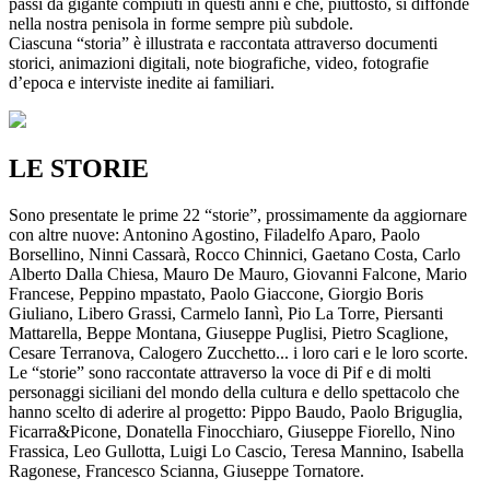
passi da gigante compiuti in questi anni e che, piuttosto, si diffonde
nella nostra penisola in forme sempre più subdole.
Ciascuna “storia” è illustrata e raccontata attraverso documenti
storici, animazioni digitali, note biografiche, video, fotografie
d’epoca e interviste inedite ai familiari.
LE STORIE
Sono presentate le prime 22 “storie”, prossimamente da aggiornare
con altre nuove: Antonino Agostino, Filadelfo Aparo, Paolo
Borsellino, Ninni Cassarà, Rocco Chinnici, Gaetano Costa, Carlo
Alberto Dalla Chiesa, Mauro De Mauro, Giovanni Falcone, Mario
Francese, Peppino mpastato, Paolo Giaccone, Giorgio Boris
Giuliano, Libero Grassi, Carmelo Iannì, Pio La Torre, Piersanti
Mattarella, Beppe Montana, Giuseppe Puglisi, Pietro Scaglione,
Cesare Terranova, Calogero Zucchetto... i loro cari e le loro scorte.
Le “storie” sono raccontate attraverso la voce di Pif e di molti
personaggi siciliani del mondo della cultura e dello spettacolo che
hanno scelto di aderire al progetto: Pippo Baudo, Paolo Briguglia,
Ficarra&Picone, Donatella Finocchiaro, Giuseppe Fiorello, Nino
Frassica, Leo Gullotta, Luigi Lo Cascio, Teresa Mannino, Isabella
Ragonese, Francesco Scianna, Giuseppe Tornatore.