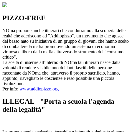
PIZZO-FREE
NOma propone anche itinerari che condurranno alla scoperta delle
realtà che aderiscono ad "Addiopizzo", un movimento che agisce
dal basso nato su iniziativa di un gruppo di giovani che hanno scelto
di combattere la mafia promuovendo un sistema di economia
virtuosa e libera dalla mafia attraverso lo strumento del "consumo
critico".
La scelta di inserire all’interno di NOma tali itinerari nasce dalla
volontà di rendere visibile uno dei tanti lasciti delle persone
raccontate da NOma che, attraverso il proprio sacrificio, hanno,
appunto, risvegliato le coscienze e reso possibile una piccola
rivoluzione.
Per info:
www.addiopizzo.org
ILLEGAL - "Porta a scuola l'agenda
della legalità"
La prima agenda scolastica, tascabile e interattiva dedicata al tema