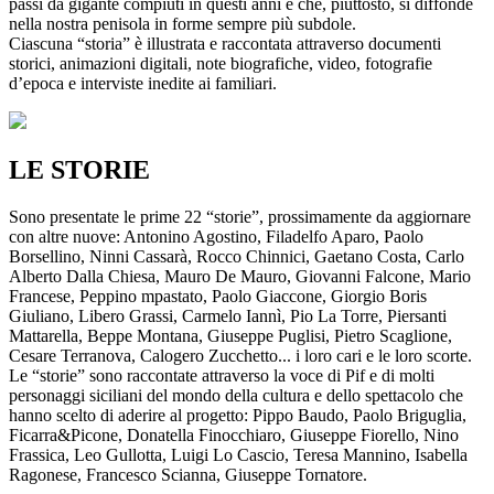
passi da gigante compiuti in questi anni e che, piuttosto, si diffonde
nella nostra penisola in forme sempre più subdole.
Ciascuna “storia” è illustrata e raccontata attraverso documenti
storici, animazioni digitali, note biografiche, video, fotografie
d’epoca e interviste inedite ai familiari.
LE STORIE
Sono presentate le prime 22 “storie”, prossimamente da aggiornare
con altre nuove: Antonino Agostino, Filadelfo Aparo, Paolo
Borsellino, Ninni Cassarà, Rocco Chinnici, Gaetano Costa, Carlo
Alberto Dalla Chiesa, Mauro De Mauro, Giovanni Falcone, Mario
Francese, Peppino mpastato, Paolo Giaccone, Giorgio Boris
Giuliano, Libero Grassi, Carmelo Iannì, Pio La Torre, Piersanti
Mattarella, Beppe Montana, Giuseppe Puglisi, Pietro Scaglione,
Cesare Terranova, Calogero Zucchetto... i loro cari e le loro scorte.
Le “storie” sono raccontate attraverso la voce di Pif e di molti
personaggi siciliani del mondo della cultura e dello spettacolo che
hanno scelto di aderire al progetto: Pippo Baudo, Paolo Briguglia,
Ficarra&Picone, Donatella Finocchiaro, Giuseppe Fiorello, Nino
Frassica, Leo Gullotta, Luigi Lo Cascio, Teresa Mannino, Isabella
Ragonese, Francesco Scianna, Giuseppe Tornatore.