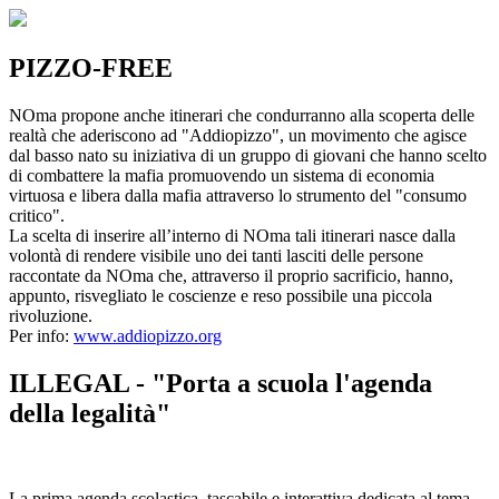
PIZZO-FREE
NOma propone anche itinerari che condurranno alla scoperta delle
realtà che aderiscono ad "Addiopizzo", un movimento che agisce
dal basso nato su iniziativa di un gruppo di giovani che hanno scelto
di combattere la mafia promuovendo un sistema di economia
virtuosa e libera dalla mafia attraverso lo strumento del "consumo
critico".
La scelta di inserire all’interno di NOma tali itinerari nasce dalla
volontà di rendere visibile uno dei tanti lasciti delle persone
raccontate da NOma che, attraverso il proprio sacrificio, hanno,
appunto, risvegliato le coscienze e reso possibile una piccola
rivoluzione.
Per info:
www.addiopizzo.org
ILLEGAL - "Porta a scuola l'agenda
della legalità"
La prima agenda scolastica, tascabile e interattiva dedicata al tema