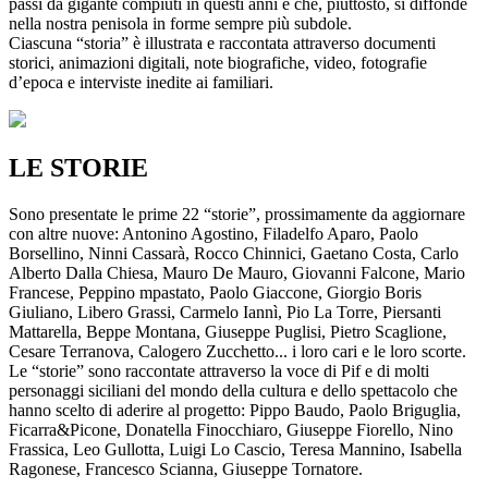
passi da gigante compiuti in questi anni e che, piuttosto, si diffonde
nella nostra penisola in forme sempre più subdole.
Ciascuna “storia” è illustrata e raccontata attraverso documenti
storici, animazioni digitali, note biografiche, video, fotografie
d’epoca e interviste inedite ai familiari.
LE STORIE
Sono presentate le prime 22 “storie”, prossimamente da aggiornare
con altre nuove: Antonino Agostino, Filadelfo Aparo, Paolo
Borsellino, Ninni Cassarà, Rocco Chinnici, Gaetano Costa, Carlo
Alberto Dalla Chiesa, Mauro De Mauro, Giovanni Falcone, Mario
Francese, Peppino mpastato, Paolo Giaccone, Giorgio Boris
Giuliano, Libero Grassi, Carmelo Iannì, Pio La Torre, Piersanti
Mattarella, Beppe Montana, Giuseppe Puglisi, Pietro Scaglione,
Cesare Terranova, Calogero Zucchetto... i loro cari e le loro scorte.
Le “storie” sono raccontate attraverso la voce di Pif e di molti
personaggi siciliani del mondo della cultura e dello spettacolo che
hanno scelto di aderire al progetto: Pippo Baudo, Paolo Briguglia,
Ficarra&Picone, Donatella Finocchiaro, Giuseppe Fiorello, Nino
Frassica, Leo Gullotta, Luigi Lo Cascio, Teresa Mannino, Isabella
Ragonese, Francesco Scianna, Giuseppe Tornatore.