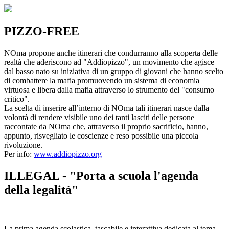
PIZZO-FREE
NOma propone anche itinerari che condurranno alla scoperta delle
realtà che aderiscono ad "Addiopizzo", un movimento che agisce
dal basso nato su iniziativa di un gruppo di giovani che hanno scelto
di combattere la mafia promuovendo un sistema di economia
virtuosa e libera dalla mafia attraverso lo strumento del "consumo
critico".
La scelta di inserire all’interno di NOma tali itinerari nasce dalla
volontà di rendere visibile uno dei tanti lasciti delle persone
raccontate da NOma che, attraverso il proprio sacrificio, hanno,
appunto, risvegliato le coscienze e reso possibile una piccola
rivoluzione.
Per info:
www.addiopizzo.org
ILLEGAL - "Porta a scuola l'agenda
della legalità"
La prima agenda scolastica, tascabile e interattiva dedicata al tema