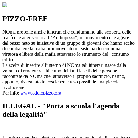
PIZZO-FREE
NOma propone anche itinerari che condurranno alla scoperta delle
realtà che aderiscono ad "Addiopizzo", un movimento che agisce
dal basso nato su iniziativa di un gruppo di giovani che hanno scelto
di combattere la mafia promuovendo un sistema di economia
virtuosa e libera dalla mafia attraverso lo strumento del "consumo
critico".
La scelta di inserire all’interno di NOma tali itinerari nasce dalla
volontà di rendere visibile uno dei tanti lasciti delle persone
raccontate da NOma che, attraverso il proprio sacrificio, hanno,
appunto, risvegliato le coscienze e reso possibile una piccola
rivoluzione.
Per info:
www.addiopizzo.org
ILLEGAL - "Porta a scuola l'agenda
della legalità"
La prima agenda scolastica, tascabile e interattiva dedicata al tema