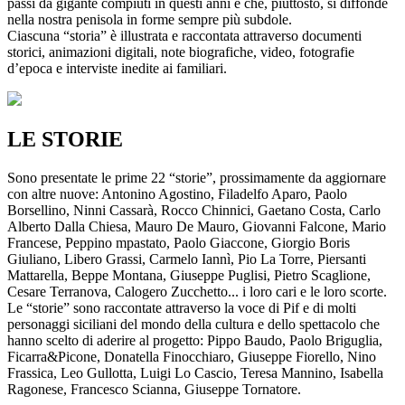
passi da gigante compiuti in questi anni e che, piuttosto, si diffonde
nella nostra penisola in forme sempre più subdole.
Ciascuna “storia” è illustrata e raccontata attraverso documenti
storici, animazioni digitali, note biografiche, video, fotografie
d’epoca e interviste inedite ai familiari.
LE STORIE
Sono presentate le prime 22 “storie”, prossimamente da aggiornare
con altre nuove: Antonino Agostino, Filadelfo Aparo, Paolo
Borsellino, Ninni Cassarà, Rocco Chinnici, Gaetano Costa, Carlo
Alberto Dalla Chiesa, Mauro De Mauro, Giovanni Falcone, Mario
Francese, Peppino mpastato, Paolo Giaccone, Giorgio Boris
Giuliano, Libero Grassi, Carmelo Iannì, Pio La Torre, Piersanti
Mattarella, Beppe Montana, Giuseppe Puglisi, Pietro Scaglione,
Cesare Terranova, Calogero Zucchetto... i loro cari e le loro scorte.
Le “storie” sono raccontate attraverso la voce di Pif e di molti
personaggi siciliani del mondo della cultura e dello spettacolo che
hanno scelto di aderire al progetto: Pippo Baudo, Paolo Briguglia,
Ficarra&Picone, Donatella Finocchiaro, Giuseppe Fiorello, Nino
Frassica, Leo Gullotta, Luigi Lo Cascio, Teresa Mannino, Isabella
Ragonese, Francesco Scianna, Giuseppe Tornatore.