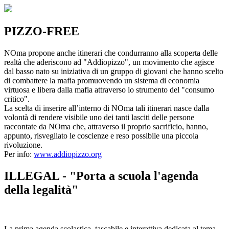
PIZZO-FREE
NOma propone anche itinerari che condurranno alla scoperta delle
realtà che aderiscono ad "Addiopizzo", un movimento che agisce
dal basso nato su iniziativa di un gruppo di giovani che hanno scelto
di combattere la mafia promuovendo un sistema di economia
virtuosa e libera dalla mafia attraverso lo strumento del "consumo
critico".
La scelta di inserire all’interno di NOma tali itinerari nasce dalla
volontà di rendere visibile uno dei tanti lasciti delle persone
raccontate da NOma che, attraverso il proprio sacrificio, hanno,
appunto, risvegliato le coscienze e reso possibile una piccola
rivoluzione.
Per info:
www.addiopizzo.org
ILLEGAL - "Porta a scuola l'agenda
della legalità"
La prima agenda scolastica, tascabile e interattiva dedicata al tema