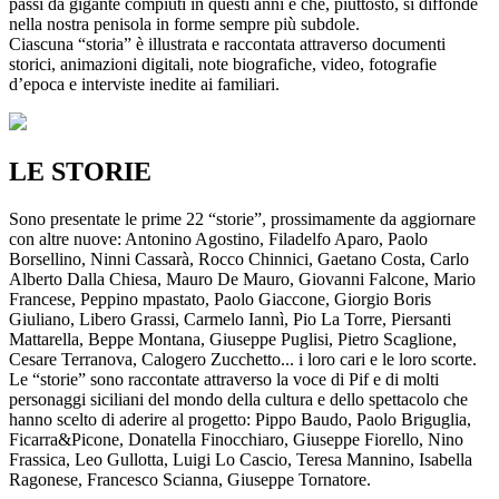
passi da gigante compiuti in questi anni e che, piuttosto, si diffonde
nella nostra penisola in forme sempre più subdole.
Ciascuna “storia” è illustrata e raccontata attraverso documenti
storici, animazioni digitali, note biografiche, video, fotografie
d’epoca e interviste inedite ai familiari.
LE STORIE
Sono presentate le prime 22 “storie”, prossimamente da aggiornare
con altre nuove: Antonino Agostino, Filadelfo Aparo, Paolo
Borsellino, Ninni Cassarà, Rocco Chinnici, Gaetano Costa, Carlo
Alberto Dalla Chiesa, Mauro De Mauro, Giovanni Falcone, Mario
Francese, Peppino mpastato, Paolo Giaccone, Giorgio Boris
Giuliano, Libero Grassi, Carmelo Iannì, Pio La Torre, Piersanti
Mattarella, Beppe Montana, Giuseppe Puglisi, Pietro Scaglione,
Cesare Terranova, Calogero Zucchetto... i loro cari e le loro scorte.
Le “storie” sono raccontate attraverso la voce di Pif e di molti
personaggi siciliani del mondo della cultura e dello spettacolo che
hanno scelto di aderire al progetto: Pippo Baudo, Paolo Briguglia,
Ficarra&Picone, Donatella Finocchiaro, Giuseppe Fiorello, Nino
Frassica, Leo Gullotta, Luigi Lo Cascio, Teresa Mannino, Isabella
Ragonese, Francesco Scianna, Giuseppe Tornatore.