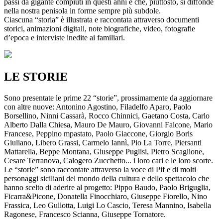
passi da gigante compiuti in questi anni e che, piuttosto, si diffonde
nella nostra penisola in forme sempre più subdole.
Ciascuna “storia” è illustrata e raccontata attraverso documenti
storici, animazioni digitali, note biografiche, video, fotografie
d’epoca e interviste inedite ai familiari.
LE STORIE
Sono presentate le prime 22 “storie”, prossimamente da aggiornare
con altre nuove: Antonino Agostino, Filadelfo Aparo, Paolo
Borsellino, Ninni Cassarà, Rocco Chinnici, Gaetano Costa, Carlo
Alberto Dalla Chiesa, Mauro De Mauro, Giovanni Falcone, Mario
Francese, Peppino mpastato, Paolo Giaccone, Giorgio Boris
Giuliano, Libero Grassi, Carmelo Iannì, Pio La Torre, Piersanti
Mattarella, Beppe Montana, Giuseppe Puglisi, Pietro Scaglione,
Cesare Terranova, Calogero Zucchetto... i loro cari e le loro scorte.
Le “storie” sono raccontate attraverso la voce di Pif e di molti
personaggi siciliani del mondo della cultura e dello spettacolo che
hanno scelto di aderire al progetto: Pippo Baudo, Paolo Briguglia,
Ficarra&Picone, Donatella Finocchiaro, Giuseppe Fiorello, Nino
Frassica, Leo Gullotta, Luigi Lo Cascio, Teresa Mannino, Isabella
Ragonese, Francesco Scianna, Giuseppe Tornatore.