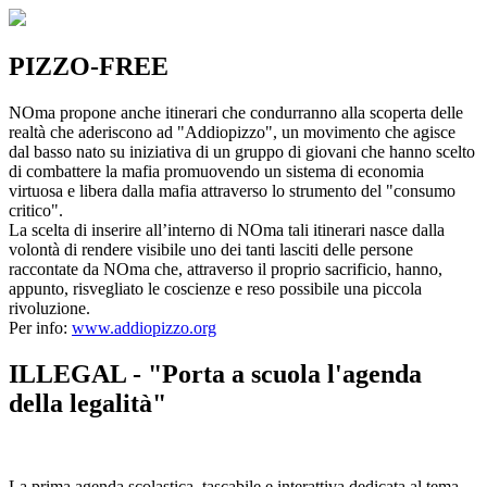
PIZZO-FREE
NOma propone anche itinerari che condurranno alla scoperta delle
realtà che aderiscono ad "Addiopizzo", un movimento che agisce
dal basso nato su iniziativa di un gruppo di giovani che hanno scelto
di combattere la mafia promuovendo un sistema di economia
virtuosa e libera dalla mafia attraverso lo strumento del "consumo
critico".
La scelta di inserire all’interno di NOma tali itinerari nasce dalla
volontà di rendere visibile uno dei tanti lasciti delle persone
raccontate da NOma che, attraverso il proprio sacrificio, hanno,
appunto, risvegliato le coscienze e reso possibile una piccola
rivoluzione.
Per info:
www.addiopizzo.org
ILLEGAL - "Porta a scuola l'agenda
della legalità"
La prima agenda scolastica, tascabile e interattiva dedicata al tema