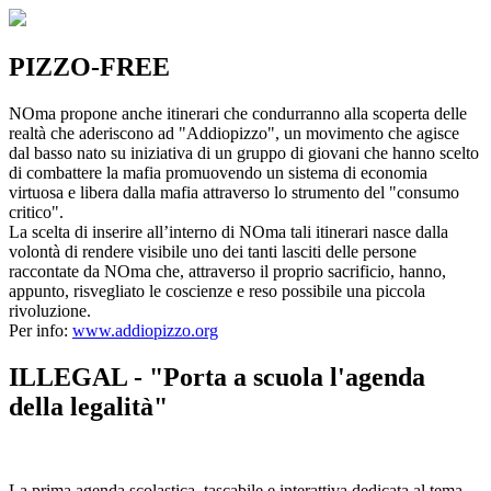
PIZZO-FREE
NOma propone anche itinerari che condurranno alla scoperta delle
realtà che aderiscono ad "Addiopizzo", un movimento che agisce
dal basso nato su iniziativa di un gruppo di giovani che hanno scelto
di combattere la mafia promuovendo un sistema di economia
virtuosa e libera dalla mafia attraverso lo strumento del "consumo
critico".
La scelta di inserire all’interno di NOma tali itinerari nasce dalla
volontà di rendere visibile uno dei tanti lasciti delle persone
raccontate da NOma che, attraverso il proprio sacrificio, hanno,
appunto, risvegliato le coscienze e reso possibile una piccola
rivoluzione.
Per info:
www.addiopizzo.org
ILLEGAL - "Porta a scuola l'agenda
della legalità"
La prima agenda scolastica, tascabile e interattiva dedicata al tema