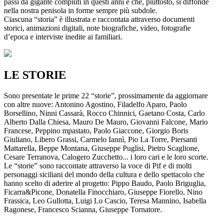
passi da gigante compiuti in questi anni e che, piuttosto, si diffonde
nella nostra penisola in forme sempre più subdole.
Ciascuna “storia” è illustrata e raccontata attraverso documenti
storici, animazioni digitali, note biografiche, video, fotografie
d’epoca e interviste inedite ai familiari.
LE STORIE
Sono presentate le prime 22 “storie”, prossimamente da aggiornare
con altre nuove: Antonino Agostino, Filadelfo Aparo, Paolo
Borsellino, Ninni Cassarà, Rocco Chinnici, Gaetano Costa, Carlo
Alberto Dalla Chiesa, Mauro De Mauro, Giovanni Falcone, Mario
Francese, Peppino mpastato, Paolo Giaccone, Giorgio Boris
Giuliano, Libero Grassi, Carmelo Iannì, Pio La Torre, Piersanti
Mattarella, Beppe Montana, Giuseppe Puglisi, Pietro Scaglione,
Cesare Terranova, Calogero Zucchetto... i loro cari e le loro scorte.
Le “storie” sono raccontate attraverso la voce di Pif e di molti
personaggi siciliani del mondo della cultura e dello spettacolo che
hanno scelto di aderire al progetto: Pippo Baudo, Paolo Briguglia,
Ficarra&Picone, Donatella Finocchiaro, Giuseppe Fiorello, Nino
Frassica, Leo Gullotta, Luigi Lo Cascio, Teresa Mannino, Isabella
Ragonese, Francesco Scianna, Giuseppe Tornatore.