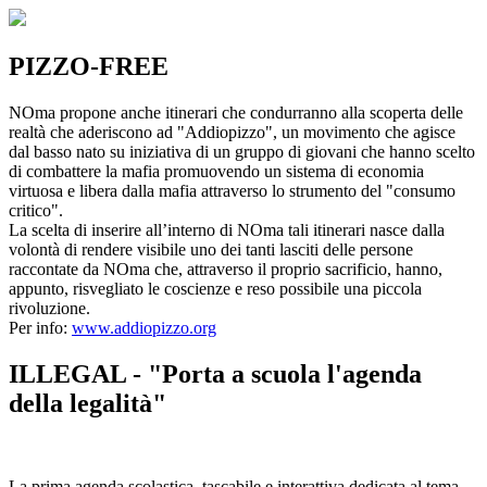
PIZZO-FREE
NOma propone anche itinerari che condurranno alla scoperta delle
realtà che aderiscono ad "Addiopizzo", un movimento che agisce
dal basso nato su iniziativa di un gruppo di giovani che hanno scelto
di combattere la mafia promuovendo un sistema di economia
virtuosa e libera dalla mafia attraverso lo strumento del "consumo
critico".
La scelta di inserire all’interno di NOma tali itinerari nasce dalla
volontà di rendere visibile uno dei tanti lasciti delle persone
raccontate da NOma che, attraverso il proprio sacrificio, hanno,
appunto, risvegliato le coscienze e reso possibile una piccola
rivoluzione.
Per info:
www.addiopizzo.org
ILLEGAL - "Porta a scuola l'agenda
della legalità"
La prima agenda scolastica, tascabile e interattiva dedicata al tema