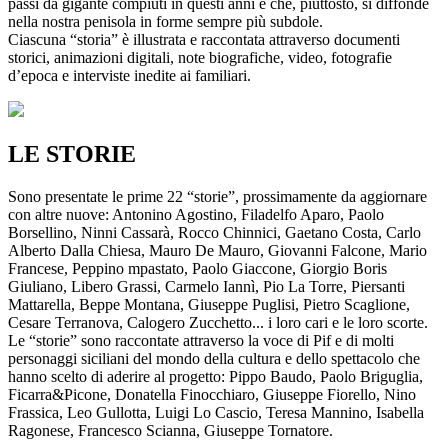
passi da gigante compiuti in questi anni e che, piuttosto, si diffonde
nella nostra penisola in forme sempre più subdole.
Ciascuna “storia” è illustrata e raccontata attraverso documenti
storici, animazioni digitali, note biografiche, video, fotografie
d’epoca e interviste inedite ai familiari.
LE STORIE
Sono presentate le prime 22 “storie”, prossimamente da aggiornare
con altre nuove: Antonino Agostino, Filadelfo Aparo, Paolo
Borsellino, Ninni Cassarà, Rocco Chinnici, Gaetano Costa, Carlo
Alberto Dalla Chiesa, Mauro De Mauro, Giovanni Falcone, Mario
Francese, Peppino mpastato, Paolo Giaccone, Giorgio Boris
Giuliano, Libero Grassi, Carmelo Iannì, Pio La Torre, Piersanti
Mattarella, Beppe Montana, Giuseppe Puglisi, Pietro Scaglione,
Cesare Terranova, Calogero Zucchetto... i loro cari e le loro scorte.
Le “storie” sono raccontate attraverso la voce di Pif e di molti
personaggi siciliani del mondo della cultura e dello spettacolo che
hanno scelto di aderire al progetto: Pippo Baudo, Paolo Briguglia,
Ficarra&Picone, Donatella Finocchiaro, Giuseppe Fiorello, Nino
Frassica, Leo Gullotta, Luigi Lo Cascio, Teresa Mannino, Isabella
Ragonese, Francesco Scianna, Giuseppe Tornatore.