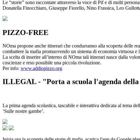
Le “storie” sono raccontate attraverso la voce di Pif e di molti person
Donatella Finocchiaro, Giuseppe Fiorello, Nino Frassica, Leo Gullot
PIZZO-FREE
NOma propone anche itinerari che condurranno alla scoperta delle rea
combattere la mafia promuovendo un sistema di economia virtuosa e lib
La scelta di inserire all’interno di NOma tali itinerari nasce dalla volo
coscienze e reso possibile una piccola rivoluzione.
Per info:
www.addiopizzo.org
ILLEGAL - "Porta a scuola l'agenda della 
La prima agenda scolastica, tascabile e interattiva dedicata al tema del
‘Sulle nostre gambe’.
Inizia ora la scoperta delle storie di mafia, scarica l'app da Google pla