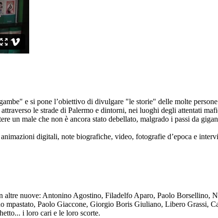
ambe" e si pone l’obiettivo di divulgare "le storie" delle molte persone 
ttraverso le strade di Palermo e dintorni, nei luoghi degli attentati mafi
re un male che non è ancora stato debellato, malgrado i passi da gigante 
animazioni digitali, note biografiche, video, fotografie d’epoca e intervis
n altre nuove: Antonino Agostino, Filadelfo Aparo, Paolo Borsellino, 
mpastato, Paolo Giaccone, Giorgio Boris Giuliano, Libero Grassi, Car
o... i loro cari e le loro scorte.