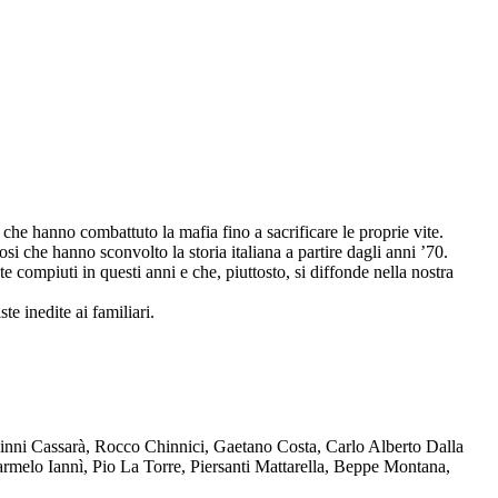
che hanno combattuto la mafia fino a sacrificare le proprie vite.
osi che hanno sconvolto la storia italiana a partire dagli anni ’70.
compiuti in questi anni e che, piuttosto, si diffonde nella nostra
te inedite ai familiari.
Ninni Cassarà, Rocco Chinnici, Gaetano Costa, Carlo Alberto Dalla
melo Iannì, Pio La Torre, Piersanti Mattarella, Beppe Montana,