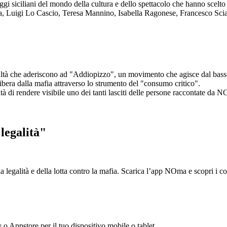
aggi siciliani del mondo della cultura e dello spettacolo che hanno scel
ta, Luigi Lo Cascio, Teresa Mannino, Isabella Ragonese, Francesco Sci
ltà che aderiscono ad "Addiopizzo", un movimento che agisce dal basso 
era dalla mafia attraverso lo strumento del "consumo critico".
ntà di rendere visibile uno dei tanti lasciti delle persone raccontate da N
legalità"
la legalità e della lotta contro la mafia. Scarica l’app NOma e scopri i 
y o Appstore per il tuo dispositivo mobile o tablet