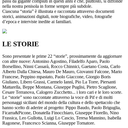
passi da gigante compiuti in questi anni e che, piuttosto, si diffonde
nella nostra penisola in forme sempre più subdole.
Ciascuna “storia” è illustrata e raccontata attraverso documenti
storici, animazioni digitali, note biografiche, video, fotografie
d’epoca e interviste inedite ai familiari.
LE STORIE
Sono presentate le prime 22 “storie”, prossimamente da aggiornare
con altre nuove: Antonino Agostino, Filadelfo Aparo, Paolo
Borsellino, Ninni Cassarà, Rocco Chinnici, Gaetano Costa, Carlo
Alberto Dalla Chiesa, Mauro De Mauro, Giovanni Falcone, Mario
Francese, Peppino mpastato, Paolo Giaccone, Giorgio Boris
Giuliano, Libero Grassi, Carmelo Iannì, Pio La Torre, Piersanti
Mattarella, Beppe Montana, Giuseppe Puglisi, Pietro Scaglione,
Cesare Terranova, Calogero Zucchetto... i loro cari e le loro scorte.
Le “storie” sono raccontate attraverso la voce di Pif e di molti
personaggi siciliani del mondo della cultura e dello spettacolo che
hanno scelto di aderire al progetto: Pippo Baudo, Paolo Briguglia,
Ficarra&Picone, Donatella Finocchiaro, Giuseppe Fiorello, Nino
Frassica, Leo Gullotta, Luigi Lo Cascio, Teresa Mannino, Isabella
Ragonese, Francesco Scianna, Giuseppe Tornatore.