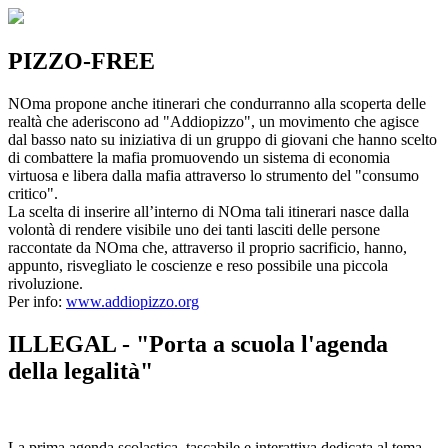
PIZZO-FREE
NOma propone anche itinerari che condurranno alla scoperta delle
realtà che aderiscono ad "Addiopizzo", un movimento che agisce
dal basso nato su iniziativa di un gruppo di giovani che hanno scelto
di combattere la mafia promuovendo un sistema di economia
virtuosa e libera dalla mafia attraverso lo strumento del "consumo
critico".
La scelta di inserire all’interno di NOma tali itinerari nasce dalla
volontà di rendere visibile uno dei tanti lasciti delle persone
raccontate da NOma che, attraverso il proprio sacrificio, hanno,
appunto, risvegliato le coscienze e reso possibile una piccola
rivoluzione.
Per info:
www.addiopizzo.org
ILLEGAL - "Porta a scuola l'agenda
della legalità"
La prima agenda scolastica, tascabile e interattiva dedicata al tema