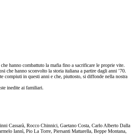
che hanno combattuto la mafia fino a sacrificare le proprie vite.
osi che hanno sconvolto la storia italiana a partire dagli anni ’70.
compiuti in questi anni e che, piuttosto, si diffonde nella nostra
te inedite ai familiari.
Ninni Cassarà, Rocco Chinnici, Gaetano Costa, Carlo Alberto Dalla
melo Iannì, Pio La Torre, Piersanti Mattarella, Beppe Montana,