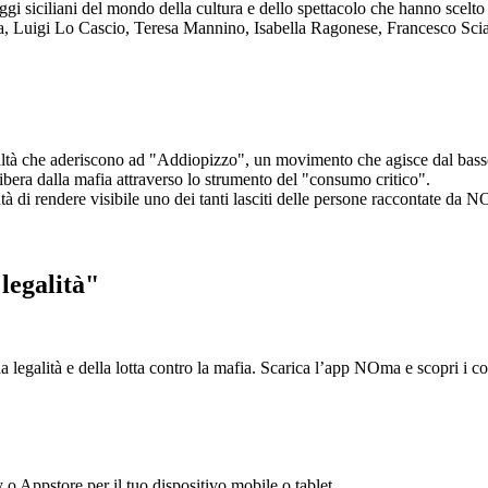
aggi siciliani del mondo della cultura e dello spettacolo che hanno scel
ta, Luigi Lo Cascio, Teresa Mannino, Isabella Ragonese, Francesco Sci
ltà che aderiscono ad "Addiopizzo", un movimento che agisce dal basso 
era dalla mafia attraverso lo strumento del "consumo critico".
ntà di rendere visibile uno dei tanti lasciti delle persone raccontate da N
legalità"
la legalità e della lotta contro la mafia. Scarica l’app NOma e scopri i 
y o Appstore per il tuo dispositivo mobile o tablet