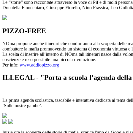
Le “storie” sono raccontate attraverso la voce di Pif e di molti person
Donatella Finocchiaro, Giuseppe Fiorello, Nino Frassica, Leo Gullot
PIZZO-FREE
NOma propone anche itinerari che condurranno alla scoperta delle rea
combattere la mafia promuovendo un sistema di economia virtuosa e lib
La scelta di inserire all’interno di NOma tali itinerari nasce dalla volo
coscienze e reso possibile una piccola rivoluzione.
Per info:
www.addiopizzo.org
ILLEGAL - "Porta a scuola l'agenda della 
La prima agenda scolastica, tascabile e interattiva dedicata al tema del
‘Sulle nostre gambe’.
Inizia ora la scoperta delle storie di mafia, scarica l'app da Google pla