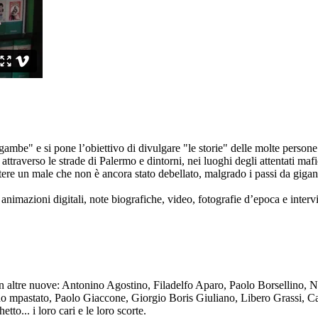
ambe" e si pone l’obiettivo di divulgare "le storie" delle molte persone 
ttraverso le strade di Palermo e dintorni, nei luoghi degli attentati mafi
re un male che non è ancora stato debellato, malgrado i passi da gigante 
animazioni digitali, note biografiche, video, fotografie d’epoca e intervis
n altre nuove: Antonino Agostino, Filadelfo Aparo, Paolo Borsellino, 
mpastato, Paolo Giaccone, Giorgio Boris Giuliano, Libero Grassi, Car
o... i loro cari e le loro scorte.