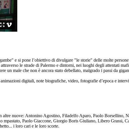
ambe" e si pone l’obiettivo di divulgare "le storie" delle molte persone 
ttraverso le strade di Palermo e dintorni, nei luoghi degli attentati mafi
re un male che non è ancora stato debellato, malgrado i passi da gigante 
animazioni digitali, note biografiche, video, fotografie d’epoca e intervis
n altre nuove: Antonino Agostino, Filadelfo Aparo, Paolo Borsellino, 
mpastato, Paolo Giaccone, Giorgio Boris Giuliano, Libero Grassi, Car
o... i loro cari e le loro scorte.