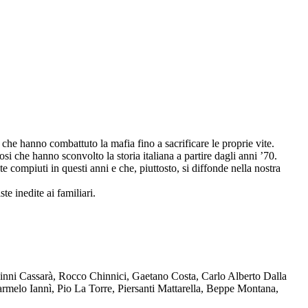
che hanno combattuto la mafia fino a sacrificare le proprie vite.
osi che hanno sconvolto la storia italiana a partire dagli anni ’70.
compiuti in questi anni e che, piuttosto, si diffonde nella nostra
te inedite ai familiari.
Ninni Cassarà, Rocco Chinnici, Gaetano Costa, Carlo Alberto Dalla
melo Iannì, Pio La Torre, Piersanti Mattarella, Beppe Montana,