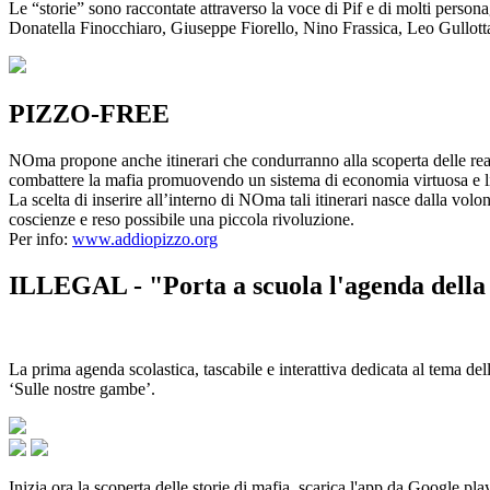
Le “storie” sono raccontate attraverso la voce di Pif e di molti person
Donatella Finocchiaro, Giuseppe Fiorello, Nino Frassica, Leo Gullot
PIZZO-FREE
NOma propone anche itinerari che condurranno alla scoperta delle rea
combattere la mafia promuovendo un sistema di economia virtuosa e lib
La scelta di inserire all’interno di NOma tali itinerari nasce dalla volo
coscienze e reso possibile una piccola rivoluzione.
Per info:
www.addiopizzo.org
ILLEGAL - "Porta a scuola l'agenda della 
La prima agenda scolastica, tascabile e interattiva dedicata al tema del
‘Sulle nostre gambe’.
Inizia ora la scoperta delle storie di mafia, scarica l'app da Google pla