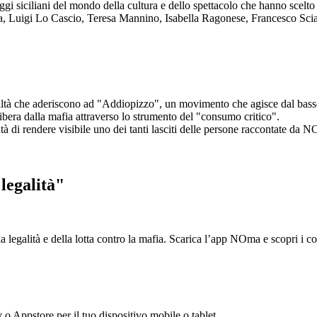
aggi siciliani del mondo della cultura e dello spettacolo che hanno scel
ta, Luigi Lo Cascio, Teresa Mannino, Isabella Ragonese, Francesco Sci
ltà che aderiscono ad "Addiopizzo", un movimento che agisce dal basso 
era dalla mafia attraverso lo strumento del "consumo critico".
ntà di rendere visibile uno dei tanti lasciti delle persone raccontate da N
legalità"
la legalità e della lotta contro la mafia. Scarica l’app NOma e scopri i 
y o Appstore per il tuo dispositivo mobile o tablet