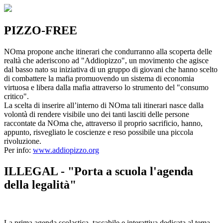
PIZZO-FREE
NOma propone anche itinerari che condurranno alla scoperta delle
realtà che aderiscono ad "Addiopizzo", un movimento che agisce
dal basso nato su iniziativa di un gruppo di giovani che hanno scelto
di combattere la mafia promuovendo un sistema di economia
virtuosa e libera dalla mafia attraverso lo strumento del "consumo
critico".
La scelta di inserire all’interno di NOma tali itinerari nasce dalla
volontà di rendere visibile uno dei tanti lasciti delle persone
raccontate da NOma che, attraverso il proprio sacrificio, hanno,
appunto, risvegliato le coscienze e reso possibile una piccola
rivoluzione.
Per info:
www.addiopizzo.org
ILLEGAL - "Porta a scuola l'agenda
della legalità"
La prima agenda scolastica, tascabile e interattiva dedicata al tema