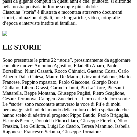
passi da gigante compiuti in questi anni e che, piuttosto, si diffonde
nella nostra penisola in forme sempre più subdole.
Ciascuna “storia” è illustrata e raccontata attraverso documenti
storici, animazioni digitali, note biografiche, video, fotografie
d’epoca e interviste inedite ai familiari.
LE STORIE
Sono presentate le prime 22 “storie”, prossimamente da aggiornare
con altre nuove: Antonino Agostino, Filadelfo Aparo, Paolo
Borsellino, Ninni Cassarà, Rocco Chinnici, Gaetano Costa, Carlo
Alberto Dalla Chiesa, Mauro De Mauro, Giovanni Falcone, Mario
Francese, Peppino mpastato, Paolo Giaccone, Giorgio Boris
Giuliano, Libero Grassi, Carmelo Iannì, Pio La Torre, Piersanti
Mattarella, Beppe Montana, Giuseppe Puglisi, Pietro Scaglione,
Cesare Terranova, Calogero Zucchetto... i loro cari e le loro scorte.
Le “storie” sono raccontate attraverso la voce di Pif e di molti
personaggi siciliani del mondo della cultura e dello spettacolo che
hanno scelto di aderire al progetto: Pippo Baudo, Paolo Briguglia,
Ficarra&Picone, Donatella Finocchiaro, Giuseppe Fiorello, Nino
Frassica, Leo Gullotta, Luigi Lo Cascio, Teresa Mannino, Isabella
Ragonese, Francesco Scianna, Giuseppe Tornatore.