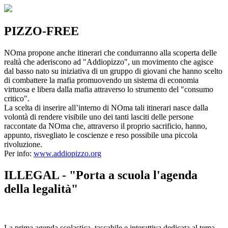
PIZZO-FREE
NOma propone anche itinerari che condurranno alla scoperta delle
realtà che aderiscono ad "Addiopizzo", un movimento che agisce
dal basso nato su iniziativa di un gruppo di giovani che hanno scelto
di combattere la mafia promuovendo un sistema di economia
virtuosa e libera dalla mafia attraverso lo strumento del "consumo
critico".
La scelta di inserire all’interno di NOma tali itinerari nasce dalla
volontà di rendere visibile uno dei tanti lasciti delle persone
raccontate da NOma che, attraverso il proprio sacrificio, hanno,
appunto, risvegliato le coscienze e reso possibile una piccola
rivoluzione.
Per info:
www.addiopizzo.org
ILLEGAL - "Porta a scuola l'agenda
della legalità"
La prima agenda scolastica, tascabile e interattiva dedicata al tema