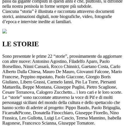
passi da gigante compiuti in questi anni e che, piuttosto, si diffonde
nella nostra penisola in forme sempre più subdole.
Ciascuna “storia” è illustrata e raccontata attraverso documenti
storici, animazioni digitali, note biografiche, video, fotografie
d’epoca e interviste inedite ai familiari.
LE STORIE
Sono presentate le prime 22 “storie”, prossimamente da aggiornare
con altre nuove: Antonino Agostino, Filadelfo Aparo, Paolo
Borsellino, Ninni Cassarà, Rocco Chinnici, Gaetano Costa, Carlo
Alberto Dalla Chiesa, Mauro De Mauro, Giovanni Falcone, Mario
Francese, Peppino mpastato, Paolo Giaccone, Giorgio Boris
Giuliano, Libero Grassi, Carmelo Iannì, Pio La Torre, Piersanti
Mattarella, Beppe Montana, Giuseppe Puglisi, Pietro Scaglione,
Cesare Terranova, Calogero Zucchetto... i loro cari e le loro scorte.
Le “storie” sono raccontate attraverso la voce di Pif e di molti
personaggi siciliani del mondo della cultura e dello spettacolo che
hanno scelto di aderire al progetto: Pippo Baudo, Paolo Briguglia,
Ficarra&Picone, Donatella Finocchiaro, Giuseppe Fiorello, Nino
Frassica, Leo Gullotta, Luigi Lo Cascio, Teresa Mannino, Isabella
Ragonese, Francesco Scianna, Giuseppe Tornatore.