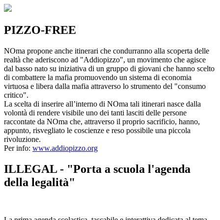
PIZZO-FREE
NOma propone anche itinerari che condurranno alla scoperta delle
realtà che aderiscono ad "Addiopizzo", un movimento che agisce
dal basso nato su iniziativa di un gruppo di giovani che hanno scelto
di combattere la mafia promuovendo un sistema di economia
virtuosa e libera dalla mafia attraverso lo strumento del "consumo
critico".
La scelta di inserire all’interno di NOma tali itinerari nasce dalla
volontà di rendere visibile uno dei tanti lasciti delle persone
raccontate da NOma che, attraverso il proprio sacrificio, hanno,
appunto, risvegliato le coscienze e reso possibile una piccola
rivoluzione.
Per info:
www.addiopizzo.org
ILLEGAL - "Porta a scuola l'agenda
della legalità"
La prima agenda scolastica, tascabile e interattiva dedicata al tema