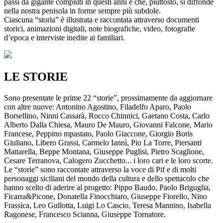
passi da gigante compiuti in questi anni e che, piuttosto, si diffonde
nella nostra penisola in forme sempre più subdole.
Ciascuna “storia” è illustrata e raccontata attraverso documenti
storici, animazioni digitali, note biografiche, video, fotografie
d’epoca e interviste inedite ai familiari.
LE STORIE
Sono presentate le prime 22 “storie”, prossimamente da aggiornare
con altre nuove: Antonino Agostino, Filadelfo Aparo, Paolo
Borsellino, Ninni Cassarà, Rocco Chinnici, Gaetano Costa, Carlo
Alberto Dalla Chiesa, Mauro De Mauro, Giovanni Falcone, Mario
Francese, Peppino mpastato, Paolo Giaccone, Giorgio Boris
Giuliano, Libero Grassi, Carmelo Iannì, Pio La Torre, Piersanti
Mattarella, Beppe Montana, Giuseppe Puglisi, Pietro Scaglione,
Cesare Terranova, Calogero Zucchetto... i loro cari e le loro scorte.
Le “storie” sono raccontate attraverso la voce di Pif e di molti
personaggi siciliani del mondo della cultura e dello spettacolo che
hanno scelto di aderire al progetto: Pippo Baudo, Paolo Briguglia,
Ficarra&Picone, Donatella Finocchiaro, Giuseppe Fiorello, Nino
Frassica, Leo Gullotta, Luigi Lo Cascio, Teresa Mannino, Isabella
Ragonese, Francesco Scianna, Giuseppe Tornatore.