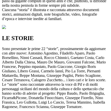
passi da gigante compiuti in questi anni e che, piuttosto, si diffonde
nella nostra penisola in forme sempre più subdole.
Ciascuna “storia” è illustrata e raccontata attraverso documenti
storici, animazioni digitali, note biografiche, video, fotografie
d’epoca e interviste inedite ai familiari.
LE STORIE
Sono presentate le prime 22 “storie”, prossimamente da aggiornare
con altre nuove: Antonino Agostino, Filadelfo Aparo, Paolo
Borsellino, Ninni Cassarà, Rocco Chinnici, Gaetano Costa, Carlo
Alberto Dalla Chiesa, Mauro De Mauro, Giovanni Falcone, Mario
Francese, Peppino mpastato, Paolo Giaccone, Giorgio Boris
Giuliano, Libero Grassi, Carmelo Iannì, Pio La Torre, Piersanti
Mattarella, Beppe Montana, Giuseppe Puglisi, Pietro Scaglione,
Cesare Terranova, Calogero Zucchetto... i loro cari e le loro scorte.
Le “storie” sono raccontate attraverso la voce di Pif e di molti
personaggi siciliani del mondo della cultura e dello spettacolo che
hanno scelto di aderire al progetto: Pippo Baudo, Paolo Briguglia,
Ficarra&Picone, Donatella Finocchiaro, Giuseppe Fiorello, Nino
Frassica, Leo Gullotta, Luigi Lo Cascio, Teresa Mannino, Isabella
Ragonese, Francesco Scianna, Giuseppe Tornatore.