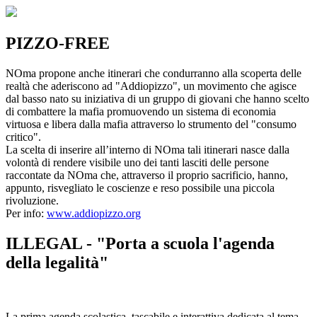
PIZZO-FREE
NOma propone anche itinerari che condurranno alla scoperta delle
realtà che aderiscono ad "Addiopizzo", un movimento che agisce
dal basso nato su iniziativa di un gruppo di giovani che hanno scelto
di combattere la mafia promuovendo un sistema di economia
virtuosa e libera dalla mafia attraverso lo strumento del "consumo
critico".
La scelta di inserire all’interno di NOma tali itinerari nasce dalla
volontà di rendere visibile uno dei tanti lasciti delle persone
raccontate da NOma che, attraverso il proprio sacrificio, hanno,
appunto, risvegliato le coscienze e reso possibile una piccola
rivoluzione.
Per info:
www.addiopizzo.org
ILLEGAL - "Porta a scuola l'agenda
della legalità"
La prima agenda scolastica, tascabile e interattiva dedicata al tema