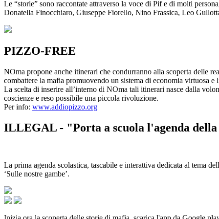
Le “storie” sono raccontate attraverso la voce di Pif e di molti person
Donatella Finocchiaro, Giuseppe Fiorello, Nino Frassica, Leo Gullot
PIZZO-FREE
NOma propone anche itinerari che condurranno alla scoperta delle rea
combattere la mafia promuovendo un sistema di economia virtuosa e lib
La scelta di inserire all’interno di NOma tali itinerari nasce dalla volo
coscienze e reso possibile una piccola rivoluzione.
Per info:
www.addiopizzo.org
ILLEGAL - "Porta a scuola l'agenda della 
La prima agenda scolastica, tascabile e interattiva dedicata al tema del
‘Sulle nostre gambe’.
Inizia ora la scoperta delle storie di mafia, scarica l'app da Google pla