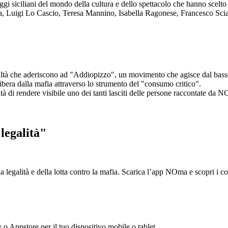
aggi siciliani del mondo della cultura e dello spettacolo che hanno scel
ta, Luigi Lo Cascio, Teresa Mannino, Isabella Ragonese, Francesco Sci
ltà che aderiscono ad "Addiopizzo", un movimento che agisce dal basso 
era dalla mafia attraverso lo strumento del "consumo critico".
ntà di rendere visibile uno dei tanti lasciti delle persone raccontate da N
legalità"
la legalità e della lotta contro la mafia. Scarica l’app NOma e scopri i 
y o Appstore per il tuo dispositivo mobile o tablet