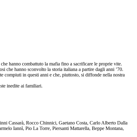
che hanno combattuto la mafia fino a sacrificare le proprie vite.
osi che hanno sconvolto la storia italiana a partire dagli anni ’70.
compiuti in questi anni e che, piuttosto, si diffonde nella nostra
te inedite ai familiari.
Ninni Cassarà, Rocco Chinnici, Gaetano Costa, Carlo Alberto Dalla
melo Iannì, Pio La Torre, Piersanti Mattarella, Beppe Montana,