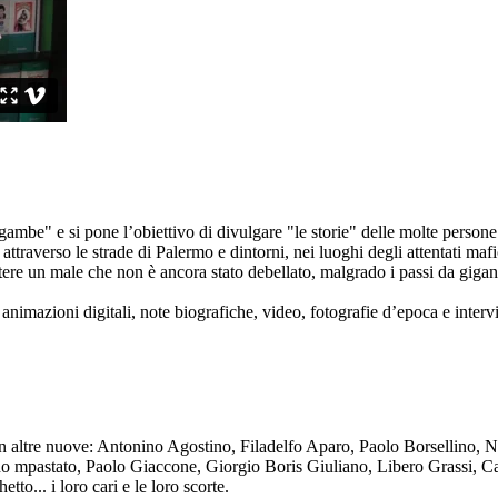
ambe" e si pone l’obiettivo di divulgare "le storie" delle molte persone 
ttraverso le strade di Palermo e dintorni, nei luoghi degli attentati mafi
re un male che non è ancora stato debellato, malgrado i passi da gigante 
animazioni digitali, note biografiche, video, fotografie d’epoca e intervis
n altre nuove: Antonino Agostino, Filadelfo Aparo, Paolo Borsellino, 
mpastato, Paolo Giaccone, Giorgio Boris Giuliano, Libero Grassi, Car
o... i loro cari e le loro scorte.