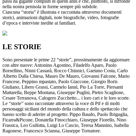
passi da gigante compiuti in questi anni e che, piuttosto, si diffonde
nella nostra penisola in forme sempre più subdole.
Ciascuna “storia” è illustrata e raccontata attraverso documenti
storici, animazioni digitali, note biografiche, video, fotografie
d’epoca e interviste inedite ai familiari.
LE STORIE
Sono presentate le prime 22 “storie”, prossimamente da aggiornare
con altre nuove: Antonino Agostino, Filadelfo Aparo, Paolo
Borsellino, Ninni Cassarà, Rocco Chinnici, Gaetano Costa, Carlo
Alberto Dalla Chiesa, Mauro De Mauro, Giovanni Falcone, Mario
Francese, Peppino mpastato, Paolo Giaccone, Giorgio Boris
Giuliano, Libero Grassi, Carmelo Iannì, Pio La Torre, Piersanti
Mattarella, Beppe Montana, Giuseppe Puglisi, Pietro Scaglione,
Cesare Terranova, Calogero Zucchetto... i loro cari e le loro scorte.
Le “storie” sono raccontate attraverso la voce di Pif e di molti
personaggi siciliani del mondo della cultura e dello spettacolo che
hanno scelto di aderire al progetto: Pippo Baudo, Paolo Briguglia,
Ficarra&Picone, Donatella Finocchiaro, Giuseppe Fiorello, Nino
Frassica, Leo Gullotta, Luigi Lo Cascio, Teresa Mannino, Isabella
Ragonese, Francesco Scianna, Giuseppe Tornatore.