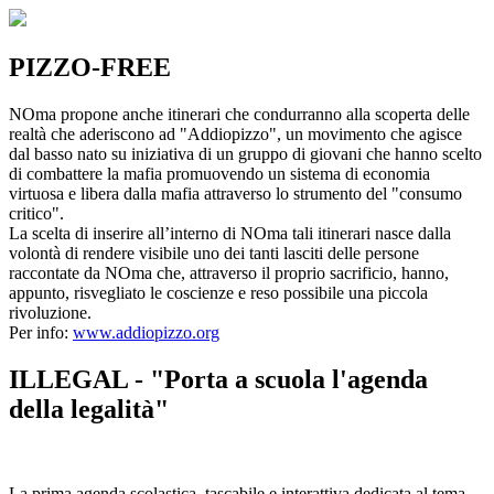
PIZZO-FREE
NOma propone anche itinerari che condurranno alla scoperta delle
realtà che aderiscono ad "Addiopizzo", un movimento che agisce
dal basso nato su iniziativa di un gruppo di giovani che hanno scelto
di combattere la mafia promuovendo un sistema di economia
virtuosa e libera dalla mafia attraverso lo strumento del "consumo
critico".
La scelta di inserire all’interno di NOma tali itinerari nasce dalla
volontà di rendere visibile uno dei tanti lasciti delle persone
raccontate da NOma che, attraverso il proprio sacrificio, hanno,
appunto, risvegliato le coscienze e reso possibile una piccola
rivoluzione.
Per info:
www.addiopizzo.org
ILLEGAL - "Porta a scuola l'agenda
della legalità"
La prima agenda scolastica, tascabile e interattiva dedicata al tema