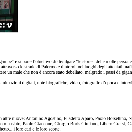
ambe" e si pone l’obiettivo di divulgare "le storie" delle molte persone 
ttraverso le strade di Palermo e dintorni, nei luoghi degli attentati mafi
re un male che non è ancora stato debellato, malgrado i passi da gigante 
animazioni digitali, note biografiche, video, fotografie d’epoca e intervis
n altre nuove: Antonino Agostino, Filadelfo Aparo, Paolo Borsellino, 
mpastato, Paolo Giaccone, Giorgio Boris Giuliano, Libero Grassi, Car
o... i loro cari e le loro scorte.