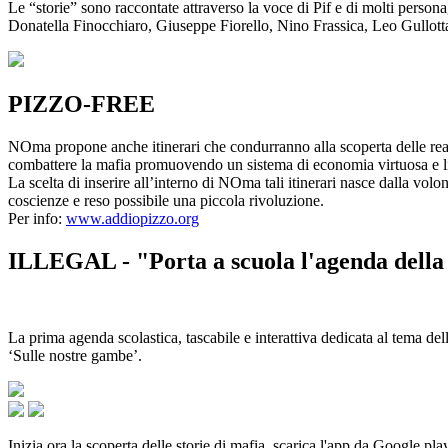
Le “storie” sono raccontate attraverso la voce di Pif e di molti person
Donatella Finocchiaro, Giuseppe Fiorello, Nino Frassica, Leo Gullot
PIZZO-FREE
NOma propone anche itinerari che condurranno alla scoperta delle rea
combattere la mafia promuovendo un sistema di economia virtuosa e lib
La scelta di inserire all’interno di NOma tali itinerari nasce dalla volo
coscienze e reso possibile una piccola rivoluzione.
Per info:
www.addiopizzo.org
ILLEGAL - "Porta a scuola l'agenda della 
La prima agenda scolastica, tascabile e interattiva dedicata al tema del
‘Sulle nostre gambe’.
Inizia ora la scoperta delle storie di mafia, scarica l'app da Google pla