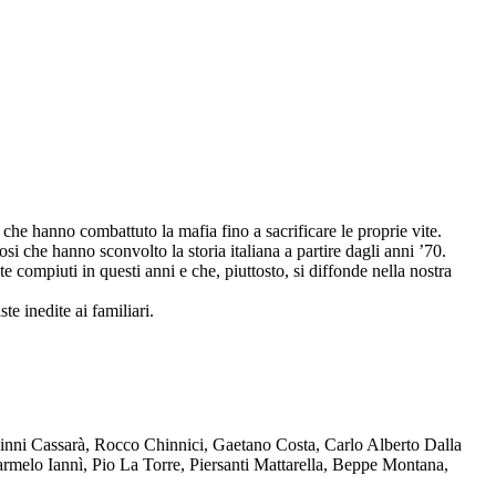
che hanno combattuto la mafia fino a sacrificare le proprie vite.
osi che hanno sconvolto la storia italiana a partire dagli anni ’70.
compiuti in questi anni e che, piuttosto, si diffonde nella nostra
te inedite ai familiari.
Ninni Cassarà, Rocco Chinnici, Gaetano Costa, Carlo Alberto Dalla
melo Iannì, Pio La Torre, Piersanti Mattarella, Beppe Montana,