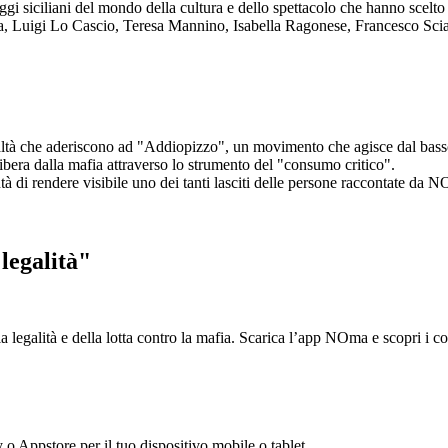
aggi siciliani del mondo della cultura e dello spettacolo che hanno scel
ta, Luigi Lo Cascio, Teresa Mannino, Isabella Ragonese, Francesco Sci
ltà che aderiscono ad "Addiopizzo", un movimento che agisce dal basso 
era dalla mafia attraverso lo strumento del "consumo critico".
ntà di rendere visibile uno dei tanti lasciti delle persone raccontate da N
legalità"
la legalità e della lotta contro la mafia. Scarica l’app NOma e scopri i 
y o Appstore per il tuo dispositivo mobile o tablet