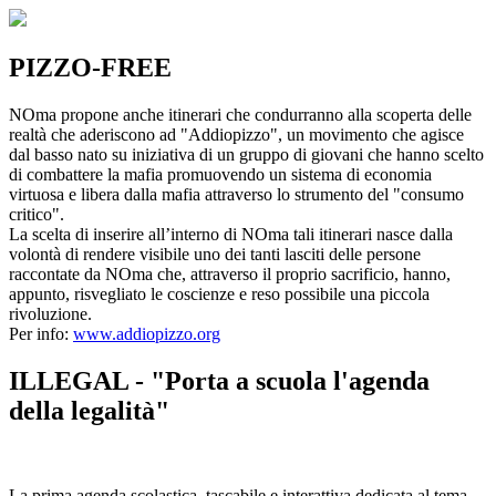
PIZZO-FREE
NOma propone anche itinerari che condurranno alla scoperta delle
realtà che aderiscono ad "Addiopizzo", un movimento che agisce
dal basso nato su iniziativa di un gruppo di giovani che hanno scelto
di combattere la mafia promuovendo un sistema di economia
virtuosa e libera dalla mafia attraverso lo strumento del "consumo
critico".
La scelta di inserire all’interno di NOma tali itinerari nasce dalla
volontà di rendere visibile uno dei tanti lasciti delle persone
raccontate da NOma che, attraverso il proprio sacrificio, hanno,
appunto, risvegliato le coscienze e reso possibile una piccola
rivoluzione.
Per info:
www.addiopizzo.org
ILLEGAL - "Porta a scuola l'agenda
della legalità"
La prima agenda scolastica, tascabile e interattiva dedicata al tema