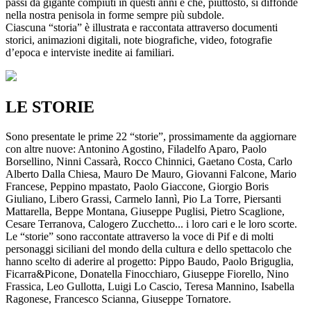
passi da gigante compiuti in questi anni e che, piuttosto, si diffonde
nella nostra penisola in forme sempre più subdole.
Ciascuna “storia” è illustrata e raccontata attraverso documenti
storici, animazioni digitali, note biografiche, video, fotografie
d’epoca e interviste inedite ai familiari.
LE STORIE
Sono presentate le prime 22 “storie”, prossimamente da aggiornare
con altre nuove: Antonino Agostino, Filadelfo Aparo, Paolo
Borsellino, Ninni Cassarà, Rocco Chinnici, Gaetano Costa, Carlo
Alberto Dalla Chiesa, Mauro De Mauro, Giovanni Falcone, Mario
Francese, Peppino mpastato, Paolo Giaccone, Giorgio Boris
Giuliano, Libero Grassi, Carmelo Iannì, Pio La Torre, Piersanti
Mattarella, Beppe Montana, Giuseppe Puglisi, Pietro Scaglione,
Cesare Terranova, Calogero Zucchetto... i loro cari e le loro scorte.
Le “storie” sono raccontate attraverso la voce di Pif e di molti
personaggi siciliani del mondo della cultura e dello spettacolo che
hanno scelto di aderire al progetto: Pippo Baudo, Paolo Briguglia,
Ficarra&Picone, Donatella Finocchiaro, Giuseppe Fiorello, Nino
Frassica, Leo Gullotta, Luigi Lo Cascio, Teresa Mannino, Isabella
Ragonese, Francesco Scianna, Giuseppe Tornatore.