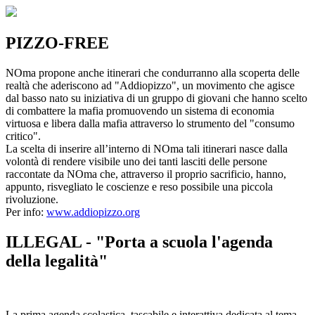
PIZZO-FREE
NOma propone anche itinerari che condurranno alla scoperta delle
realtà che aderiscono ad "Addiopizzo", un movimento che agisce
dal basso nato su iniziativa di un gruppo di giovani che hanno scelto
di combattere la mafia promuovendo un sistema di economia
virtuosa e libera dalla mafia attraverso lo strumento del "consumo
critico".
La scelta di inserire all’interno di NOma tali itinerari nasce dalla
volontà di rendere visibile uno dei tanti lasciti delle persone
raccontate da NOma che, attraverso il proprio sacrificio, hanno,
appunto, risvegliato le coscienze e reso possibile una piccola
rivoluzione.
Per info:
www.addiopizzo.org
ILLEGAL - "Porta a scuola l'agenda
della legalità"
La prima agenda scolastica, tascabile e interattiva dedicata al tema