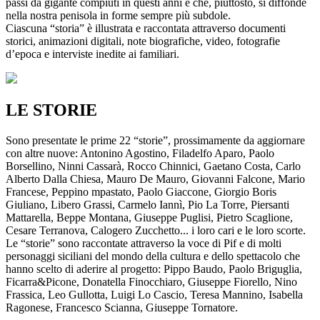
passi da gigante compiuti in questi anni e che, piuttosto, si diffonde
nella nostra penisola in forme sempre più subdole.
Ciascuna “storia” è illustrata e raccontata attraverso documenti
storici, animazioni digitali, note biografiche, video, fotografie
d’epoca e interviste inedite ai familiari.
LE STORIE
Sono presentate le prime 22 “storie”, prossimamente da aggiornare
con altre nuove: Antonino Agostino, Filadelfo Aparo, Paolo
Borsellino, Ninni Cassarà, Rocco Chinnici, Gaetano Costa, Carlo
Alberto Dalla Chiesa, Mauro De Mauro, Giovanni Falcone, Mario
Francese, Peppino mpastato, Paolo Giaccone, Giorgio Boris
Giuliano, Libero Grassi, Carmelo Iannì, Pio La Torre, Piersanti
Mattarella, Beppe Montana, Giuseppe Puglisi, Pietro Scaglione,
Cesare Terranova, Calogero Zucchetto... i loro cari e le loro scorte.
Le “storie” sono raccontate attraverso la voce di Pif e di molti
personaggi siciliani del mondo della cultura e dello spettacolo che
hanno scelto di aderire al progetto: Pippo Baudo, Paolo Briguglia,
Ficarra&Picone, Donatella Finocchiaro, Giuseppe Fiorello, Nino
Frassica, Leo Gullotta, Luigi Lo Cascio, Teresa Mannino, Isabella
Ragonese, Francesco Scianna, Giuseppe Tornatore.