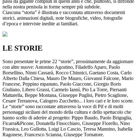
passi da gigante compiuti in questi anni e che, piuttosto, si diffonde
nella nostra penisola in forme sempre più subdole.
Ciascuna “storia” è illustrata e raccontata attraverso documenti
storici, animazioni digitali, note biografiche, video, fotografie
d’epoca e interviste inedite ai familiari.
LE STORIE
Sono presentate le prime 22 “storie”, prossimamente da aggiornare
con altre nuove: Antonino Agostino, Filadelfo Aparo, Paolo
Borsellino, Ninni Cassarà, Rocco Chinnici, Gaetano Costa, Carlo
Alberto Dalla Chiesa, Mauro De Mauro, Giovanni Falcone, Mario
Francese, Peppino mpastato, Paolo Giaccone, Giorgio Boris
Giuliano, Libero Grassi, Carmelo Iannì, Pio La Torre, Piersanti
Mattarella, Beppe Montana, Giuseppe Puglisi, Pietro Scaglione,
Cesare Terranova, Calogero Zucchetto... i loro cari e le loro scorte.
Le “storie” sono raccontate attraverso la voce di Pif e di molti
personaggi siciliani del mondo della cultura e dello spettacolo che
hanno scelto di aderire al progetto: Pippo Baudo, Paolo Briguglia,
Ficarra&Picone, Donatella Finocchiaro, Giuseppe Fiorello, Nino
Frassica, Leo Gullotta, Luigi Lo Cascio, Teresa Mannino, Isabella
Ragonese, Francesco Scianna, Giuseppe Tornatore.