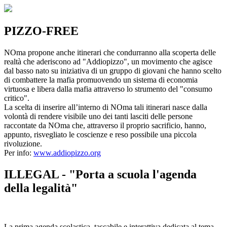
PIZZO-FREE
NOma propone anche itinerari che condurranno alla scoperta delle
realtà che aderiscono ad "Addiopizzo", un movimento che agisce
dal basso nato su iniziativa di un gruppo di giovani che hanno scelto
di combattere la mafia promuovendo un sistema di economia
virtuosa e libera dalla mafia attraverso lo strumento del "consumo
critico".
La scelta di inserire all’interno di NOma tali itinerari nasce dalla
volontà di rendere visibile uno dei tanti lasciti delle persone
raccontate da NOma che, attraverso il proprio sacrificio, hanno,
appunto, risvegliato le coscienze e reso possibile una piccola
rivoluzione.
Per info:
www.addiopizzo.org
ILLEGAL - "Porta a scuola l'agenda
della legalità"
La prima agenda scolastica, tascabile e interattiva dedicata al tema