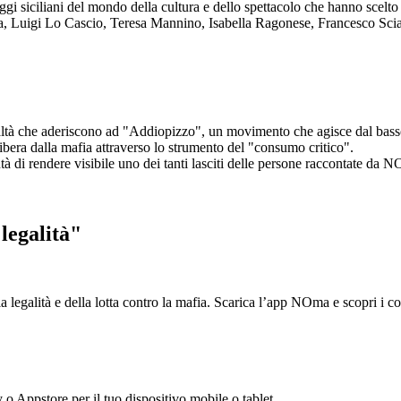
aggi siciliani del mondo della cultura e dello spettacolo che hanno scel
ta, Luigi Lo Cascio, Teresa Mannino, Isabella Ragonese, Francesco Sci
ltà che aderiscono ad "Addiopizzo", un movimento che agisce dal basso 
era dalla mafia attraverso lo strumento del "consumo critico".
ntà di rendere visibile uno dei tanti lasciti delle persone raccontate da N
legalità"
la legalità e della lotta contro la mafia. Scarica l’app NOma e scopri i 
y o Appstore per il tuo dispositivo mobile o tablet