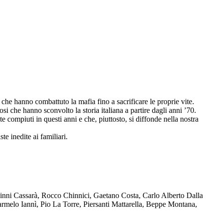
che hanno combattuto la mafia fino a sacrificare le proprie vite.
osi che hanno sconvolto la storia italiana a partire dagli anni ’70.
compiuti in questi anni e che, piuttosto, si diffonde nella nostra
te inedite ai familiari.
Ninni Cassarà, Rocco Chinnici, Gaetano Costa, Carlo Alberto Dalla
melo Iannì, Pio La Torre, Piersanti Mattarella, Beppe Montana,