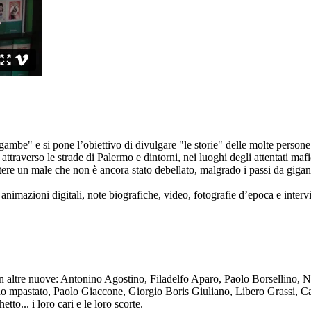
ambe" e si pone l’obiettivo di divulgare "le storie" delle molte persone 
ttraverso le strade di Palermo e dintorni, nei luoghi degli attentati mafi
re un male che non è ancora stato debellato, malgrado i passi da gigante 
animazioni digitali, note biografiche, video, fotografie d’epoca e intervis
n altre nuove: Antonino Agostino, Filadelfo Aparo, Paolo Borsellino, 
mpastato, Paolo Giaccone, Giorgio Boris Giuliano, Libero Grassi, Car
o... i loro cari e le loro scorte.