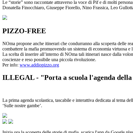
Le “storie” sono raccontate attraverso la voce di Pif e di molti person
Donatella Finocchiaro, Giuseppe Fiorello, Nino Frassica, Leo Gullot
PIZZO-FREE
NOma propone anche itinerari che condurranno alla scoperta delle rea
combattere la mafia promuovendo un sistema di economia virtuosa e lib
La scelta di inserire all’interno di NOma tali itinerari nasce dalla volo
coscienze e reso possibile una piccola rivoluzione.
Per info:
www.addiopizzo.org
ILLEGAL - "Porta a scuola l'agenda della 
La prima agenda scolastica, tascabile e interattiva dedicata al tema del
‘Sulle nostre gambe’.
Inizia ora la scoperta delle storie di mafia, scarica l'app da Google pla