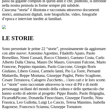
passi da gigante compiuti in questi anni e che, piuttosto, si diffonde
nella nostra penisola in forme sempre più subdole.
Ciascuna “storia” è illustrata e raccontata attraverso documenti
storici, animazioni digitali, note biografiche, video, fotografie
d’epoca e interviste inedite ai familiari.
LE STORIE
Sono presentate le prime 22 “storie”, prossimamente da aggiornare
con altre nuove: Antonino Agostino, Filadelfo Aparo, Paolo
Borsellino, Ninni Cassarà, Rocco Chinnici, Gaetano Costa, Carlo
Alberto Dalla Chiesa, Mauro De Mauro, Giovanni Falcone, Mario
Francese, Peppino mpastato, Paolo Giaccone, Giorgio Boris
Giuliano, Libero Grassi, Carmelo Iannì, Pio La Torre, Piersanti
Mattarella, Beppe Montana, Giuseppe Puglisi, Pietro Scaglione,
Cesare Terranova, Calogero Zucchetto... i loro cari e le loro scorte.
Le “storie” sono raccontate attraverso la voce di Pif e di molti
personaggi siciliani del mondo della cultura e dello spettacolo che
hanno scelto di aderire al progetto: Pippo Baudo, Paolo Briguglia,
Ficarra&Picone, Donatella Finocchiaro, Giuseppe Fiorello, Nino
Frassica, Leo Gullotta, Luigi Lo Cascio, Teresa Mannino, Isabella
Ragonese, Francesco Scianna, Giuseppe Tornatore.