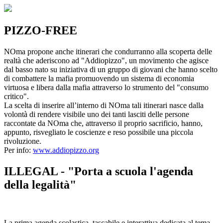
PIZZO-FREE
NOma propone anche itinerari che condurranno alla scoperta delle
realtà che aderiscono ad "Addiopizzo", un movimento che agisce
dal basso nato su iniziativa di un gruppo di giovani che hanno scelto
di combattere la mafia promuovendo un sistema di economia
virtuosa e libera dalla mafia attraverso lo strumento del "consumo
critico".
La scelta di inserire all’interno di NOma tali itinerari nasce dalla
volontà di rendere visibile uno dei tanti lasciti delle persone
raccontate da NOma che, attraverso il proprio sacrificio, hanno,
appunto, risvegliato le coscienze e reso possibile una piccola
rivoluzione.
Per info:
www.addiopizzo.org
ILLEGAL - "Porta a scuola l'agenda
della legalità"
La prima agenda scolastica, tascabile e interattiva dedicata al tema