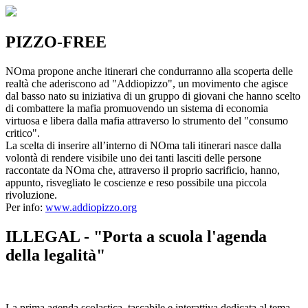
PIZZO-FREE
NOma propone anche itinerari che condurranno alla scoperta delle
realtà che aderiscono ad "Addiopizzo", un movimento che agisce
dal basso nato su iniziativa di un gruppo di giovani che hanno scelto
di combattere la mafia promuovendo un sistema di economia
virtuosa e libera dalla mafia attraverso lo strumento del "consumo
critico".
La scelta di inserire all’interno di NOma tali itinerari nasce dalla
volontà di rendere visibile uno dei tanti lasciti delle persone
raccontate da NOma che, attraverso il proprio sacrificio, hanno,
appunto, risvegliato le coscienze e reso possibile una piccola
rivoluzione.
Per info:
www.addiopizzo.org
ILLEGAL - "Porta a scuola l'agenda
della legalità"
La prima agenda scolastica, tascabile e interattiva dedicata al tema