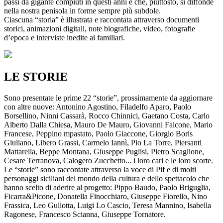
passi da gigante compiuti in questi anni e che, piuttosto, si diffonde
nella nostra penisola in forme sempre più subdole.
Ciascuna “storia” è illustrata e raccontata attraverso documenti
storici, animazioni digitali, note biografiche, video, fotografie
d’epoca e interviste inedite ai familiari.
LE STORIE
Sono presentate le prime 22 “storie”, prossimamente da aggiornare
con altre nuove: Antonino Agostino, Filadelfo Aparo, Paolo
Borsellino, Ninni Cassarà, Rocco Chinnici, Gaetano Costa, Carlo
Alberto Dalla Chiesa, Mauro De Mauro, Giovanni Falcone, Mario
Francese, Peppino mpastato, Paolo Giaccone, Giorgio Boris
Giuliano, Libero Grassi, Carmelo Iannì, Pio La Torre, Piersanti
Mattarella, Beppe Montana, Giuseppe Puglisi, Pietro Scaglione,
Cesare Terranova, Calogero Zucchetto... i loro cari e le loro scorte.
Le “storie” sono raccontate attraverso la voce di Pif e di molti
personaggi siciliani del mondo della cultura e dello spettacolo che
hanno scelto di aderire al progetto: Pippo Baudo, Paolo Briguglia,
Ficarra&Picone, Donatella Finocchiaro, Giuseppe Fiorello, Nino
Frassica, Leo Gullotta, Luigi Lo Cascio, Teresa Mannino, Isabella
Ragonese, Francesco Scianna, Giuseppe Tornatore.