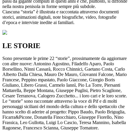
passi da gigante compiuti in questi anni e che, piuttosto, si diffonde
nella nostra penisola in forme sempre più subdole.
Ciascuna “storia” è illustrata e raccontata attraverso documenti
storici, animazioni digitali, note biografiche, video, fotografie
d’epoca e interviste inedite ai familiari.
LE STORIE
Sono presentate le prime 22 “storie”, prossimamente da aggiornare
con altre nuove: Antonino Agostino, Filadelfo Aparo, Paolo
Borsellino, Ninni Cassarà, Rocco Chinnici, Gaetano Costa, Carlo
Alberto Dalla Chiesa, Mauro De Mauro, Giovanni Falcone, Mario
Francese, Peppino mpastato, Paolo Giaccone, Giorgio Boris
Giuliano, Libero Grassi, Carmelo Iannì, Pio La Torre, Piersanti
Mattarella, Beppe Montana, Giuseppe Puglisi, Pietro Scaglione,
Cesare Terranova, Calogero Zucchetto... i loro cari e le loro scorte.
Le “storie” sono raccontate attraverso la voce di Pif e di molti
personaggi siciliani del mondo della cultura e dello spettacolo che
hanno scelto di aderire al progetto: Pippo Baudo, Paolo Briguglia,
Ficarra&Picone, Donatella Finocchiaro, Giuseppe Fiorello, Nino
Frassica, Leo Gullotta, Luigi Lo Cascio, Teresa Mannino, Isabella
Ragonese, Francesco Scianna, Giuseppe Tornatore.