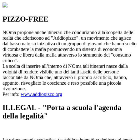
PIZZO-FREE
NOma propone anche itinerari che condurranno alla scoperta delle
realtà che aderiscono ad "Addiopizzo", un movimento che agisce
dal basso nato su iniziativa di un gruppo di giovani che hanno scelto
di combattere la mafia promuovendo un sistema di economia
virtuosa e libera dalla mafia attraverso lo strumento del "consumo
critico".
La scelta di inserire all’interno di NOma tali itinerari nasce dalla
volontà di rendere visibile uno dei tanti lasciti delle persone
raccontate da NOma che, attraverso il proprio sacrificio, hanno,
appunto, risvegliato le coscienze e reso possibile una piccola
rivoluzione.
Per info:
www.addiopizzo.org
ILLEGAL - "Porta a scuola l'agenda
della legalità"
La prima agenda scolastica, tascabile e interattiva dedicata al tema