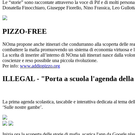
Le “storie” sono raccontate attraverso la voce di Pif e di molti person
Donatella Finocchiaro, Giuseppe Fiorello, Nino Frassica, Leo Gullot
PIZZO-FREE
NOma propone anche itinerari che condurranno alla scoperta delle rea
combattere la mafia promuovendo un sistema di economia virtuosa e lib
La scelta di inserire all’interno di NOma tali itinerari nasce dalla volo
coscienze e reso possibile una piccola rivoluzione.
Per info:
www.addiopizzo.org
ILLEGAL - "Porta a scuola l'agenda della 
La prima agenda scolastica, tascabile e interattiva dedicata al tema del
‘Sulle nostre gambe’.
Inizia ora la scoperta delle storie di mafia, scarica l'app da Google pla