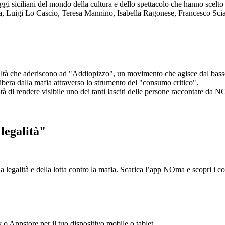
aggi siciliani del mondo della cultura e dello spettacolo che hanno scel
ta, Luigi Lo Cascio, Teresa Mannino, Isabella Ragonese, Francesco Sci
ltà che aderiscono ad "Addiopizzo", un movimento che agisce dal basso 
era dalla mafia attraverso lo strumento del "consumo critico".
ntà di rendere visibile uno dei tanti lasciti delle persone raccontate da N
legalità"
la legalità e della lotta contro la mafia. Scarica l’app NOma e scopri i 
y o Appstore per il tuo dispositivo mobile o tablet