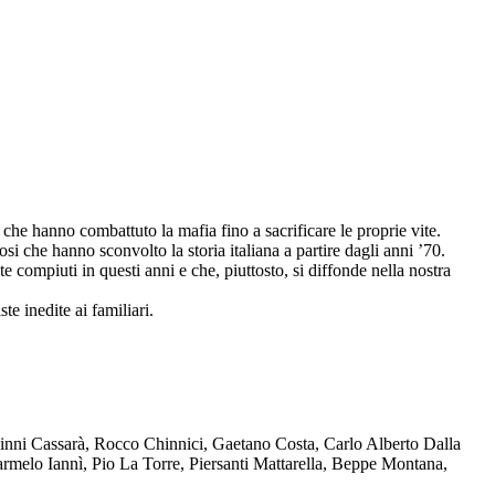
che hanno combattuto la mafia fino a sacrificare le proprie vite.
osi che hanno sconvolto la storia italiana a partire dagli anni ’70.
compiuti in questi anni e che, piuttosto, si diffonde nella nostra
te inedite ai familiari.
Ninni Cassarà, Rocco Chinnici, Gaetano Costa, Carlo Alberto Dalla
melo Iannì, Pio La Torre, Piersanti Mattarella, Beppe Montana,