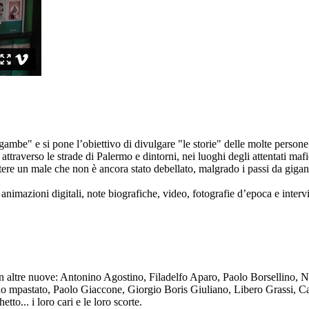
ambe" e si pone l’obiettivo di divulgare "le storie" delle molte persone 
ttraverso le strade di Palermo e dintorni, nei luoghi degli attentati mafi
re un male che non è ancora stato debellato, malgrado i passi da gigante 
animazioni digitali, note biografiche, video, fotografie d’epoca e intervis
n altre nuove: Antonino Agostino, Filadelfo Aparo, Paolo Borsellino, 
mpastato, Paolo Giaccone, Giorgio Boris Giuliano, Libero Grassi, Car
o... i loro cari e le loro scorte.