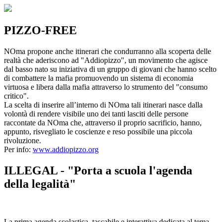
PIZZO-FREE
NOma propone anche itinerari che condurranno alla scoperta delle
realtà che aderiscono ad "Addiopizzo", un movimento che agisce
dal basso nato su iniziativa di un gruppo di giovani che hanno scelto
di combattere la mafia promuovendo un sistema di economia
virtuosa e libera dalla mafia attraverso lo strumento del "consumo
critico".
La scelta di inserire all’interno di NOma tali itinerari nasce dalla
volontà di rendere visibile uno dei tanti lasciti delle persone
raccontate da NOma che, attraverso il proprio sacrificio, hanno,
appunto, risvegliato le coscienze e reso possibile una piccola
rivoluzione.
Per info:
www.addiopizzo.org
ILLEGAL - "Porta a scuola l'agenda
della legalità"
La prima agenda scolastica, tascabile e interattiva dedicata al tema