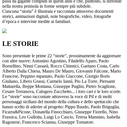
passi da gigante compiuti in questi anni e che, piuttosto, si diffonde
nella nostra penisola in forme sempre più subdole.
Ciascuna “storia” è illustrata e raccontata attraverso documenti
storici, animazioni digitali, note biografiche, video, fotografie
d’epoca e interviste inedite ai familiari.
LE STORIE
Sono presentate le prime 22 “storie”, prossimamente da aggiornare
con altre nuove: Antonino Agostino, Filadelfo Aparo, Paolo
Borsellino, Ninni Cassarà, Rocco Chinnici, Gaetano Costa, Carlo
Alberto Dalla Chiesa, Mauro De Mauro, Giovanni Falcone, Mario
Francese, Peppino mpastato, Paolo Giaccone, Giorgio Boris
Giuliano, Libero Grassi, Carmelo Iannì, Pio La Torre, Piersanti
Mattarella, Beppe Montana, Giuseppe Puglisi, Pietro Scaglione,
Cesare Terranova, Calogero Zucchetto... i loro cari e le loro scorte.
Le “storie” sono raccontate attraverso la voce di Pif e di molti
personaggi siciliani del mondo della cultura e dello spettacolo che
hanno scelto di aderire al progetto: Pippo Baudo, Paolo Briguglia,
Ficarra&Picone, Donatella Finocchiaro, Giuseppe Fiorello, Nino
Frassica, Leo Gullotta, Luigi Lo Cascio, Teresa Mannino, Isabella
Ragonese, Francesco Scianna, Giuseppe Tornatore.