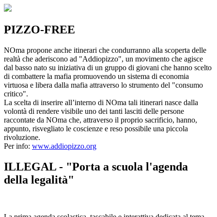
PIZZO-FREE
NOma propone anche itinerari che condurranno alla scoperta delle
realtà che aderiscono ad "Addiopizzo", un movimento che agisce
dal basso nato su iniziativa di un gruppo di giovani che hanno scelto
di combattere la mafia promuovendo un sistema di economia
virtuosa e libera dalla mafia attraverso lo strumento del "consumo
critico".
La scelta di inserire all’interno di NOma tali itinerari nasce dalla
volontà di rendere visibile uno dei tanti lasciti delle persone
raccontate da NOma che, attraverso il proprio sacrificio, hanno,
appunto, risvegliato le coscienze e reso possibile una piccola
rivoluzione.
Per info:
www.addiopizzo.org
ILLEGAL - "Porta a scuola l'agenda
della legalità"
La prima agenda scolastica, tascabile e interattiva dedicata al tema