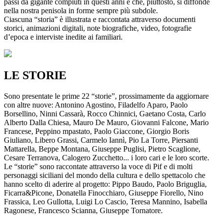
passi da gigante compiuti in questi anni e che, piuttosto, si diffonde
nella nostra penisola in forme sempre più subdole.
Ciascuna “storia” è illustrata e raccontata attraverso documenti
storici, animazioni digitali, note biografiche, video, fotografie
d’epoca e interviste inedite ai familiari.
LE STORIE
Sono presentate le prime 22 “storie”, prossimamente da aggiornare
con altre nuove: Antonino Agostino, Filadelfo Aparo, Paolo
Borsellino, Ninni Cassarà, Rocco Chinnici, Gaetano Costa, Carlo
Alberto Dalla Chiesa, Mauro De Mauro, Giovanni Falcone, Mario
Francese, Peppino mpastato, Paolo Giaccone, Giorgio Boris
Giuliano, Libero Grassi, Carmelo Iannì, Pio La Torre, Piersanti
Mattarella, Beppe Montana, Giuseppe Puglisi, Pietro Scaglione,
Cesare Terranova, Calogero Zucchetto... i loro cari e le loro scorte.
Le “storie” sono raccontate attraverso la voce di Pif e di molti
personaggi siciliani del mondo della cultura e dello spettacolo che
hanno scelto di aderire al progetto: Pippo Baudo, Paolo Briguglia,
Ficarra&Picone, Donatella Finocchiaro, Giuseppe Fiorello, Nino
Frassica, Leo Gullotta, Luigi Lo Cascio, Teresa Mannino, Isabella
Ragonese, Francesco Scianna, Giuseppe Tornatore.