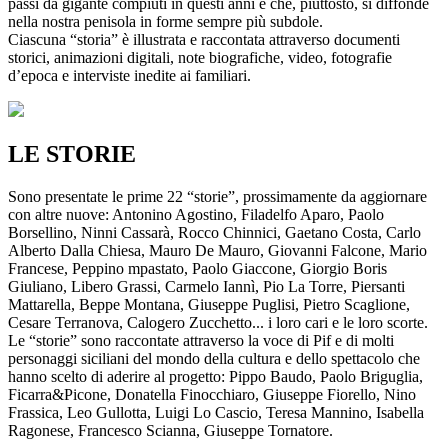
passi da gigante compiuti in questi anni e che, piuttosto, si diffonde
nella nostra penisola in forme sempre più subdole.
Ciascuna “storia” è illustrata e raccontata attraverso documenti
storici, animazioni digitali, note biografiche, video, fotografie
d’epoca e interviste inedite ai familiari.
LE STORIE
Sono presentate le prime 22 “storie”, prossimamente da aggiornare
con altre nuove: Antonino Agostino, Filadelfo Aparo, Paolo
Borsellino, Ninni Cassarà, Rocco Chinnici, Gaetano Costa, Carlo
Alberto Dalla Chiesa, Mauro De Mauro, Giovanni Falcone, Mario
Francese, Peppino mpastato, Paolo Giaccone, Giorgio Boris
Giuliano, Libero Grassi, Carmelo Iannì, Pio La Torre, Piersanti
Mattarella, Beppe Montana, Giuseppe Puglisi, Pietro Scaglione,
Cesare Terranova, Calogero Zucchetto... i loro cari e le loro scorte.
Le “storie” sono raccontate attraverso la voce di Pif e di molti
personaggi siciliani del mondo della cultura e dello spettacolo che
hanno scelto di aderire al progetto: Pippo Baudo, Paolo Briguglia,
Ficarra&Picone, Donatella Finocchiaro, Giuseppe Fiorello, Nino
Frassica, Leo Gullotta, Luigi Lo Cascio, Teresa Mannino, Isabella
Ragonese, Francesco Scianna, Giuseppe Tornatore.