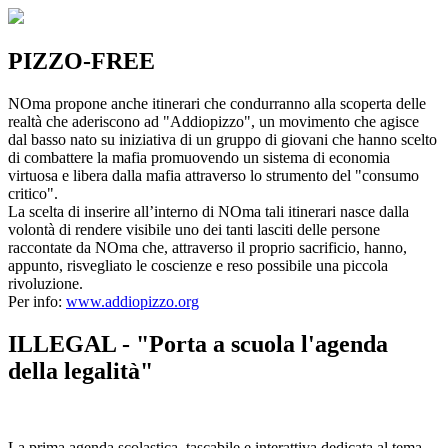
PIZZO-FREE
NOma propone anche itinerari che condurranno alla scoperta delle
realtà che aderiscono ad "Addiopizzo", un movimento che agisce
dal basso nato su iniziativa di un gruppo di giovani che hanno scelto
di combattere la mafia promuovendo un sistema di economia
virtuosa e libera dalla mafia attraverso lo strumento del "consumo
critico".
La scelta di inserire all’interno di NOma tali itinerari nasce dalla
volontà di rendere visibile uno dei tanti lasciti delle persone
raccontate da NOma che, attraverso il proprio sacrificio, hanno,
appunto, risvegliato le coscienze e reso possibile una piccola
rivoluzione.
Per info:
www.addiopizzo.org
ILLEGAL - "Porta a scuola l'agenda
della legalità"
La prima agenda scolastica, tascabile e interattiva dedicata al tema