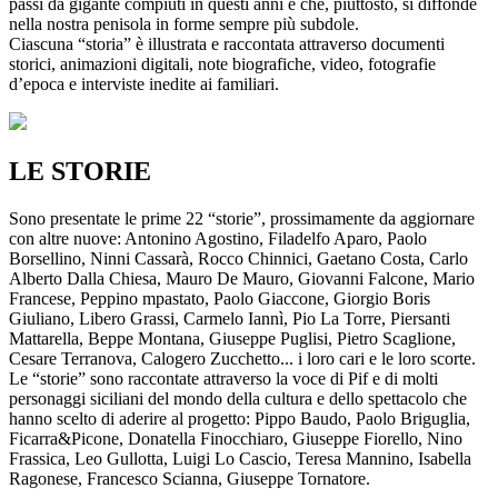
passi da gigante compiuti in questi anni e che, piuttosto, si diffonde
nella nostra penisola in forme sempre più subdole.
Ciascuna “storia” è illustrata e raccontata attraverso documenti
storici, animazioni digitali, note biografiche, video, fotografie
d’epoca e interviste inedite ai familiari.
LE STORIE
Sono presentate le prime 22 “storie”, prossimamente da aggiornare
con altre nuove: Antonino Agostino, Filadelfo Aparo, Paolo
Borsellino, Ninni Cassarà, Rocco Chinnici, Gaetano Costa, Carlo
Alberto Dalla Chiesa, Mauro De Mauro, Giovanni Falcone, Mario
Francese, Peppino mpastato, Paolo Giaccone, Giorgio Boris
Giuliano, Libero Grassi, Carmelo Iannì, Pio La Torre, Piersanti
Mattarella, Beppe Montana, Giuseppe Puglisi, Pietro Scaglione,
Cesare Terranova, Calogero Zucchetto... i loro cari e le loro scorte.
Le “storie” sono raccontate attraverso la voce di Pif e di molti
personaggi siciliani del mondo della cultura e dello spettacolo che
hanno scelto di aderire al progetto: Pippo Baudo, Paolo Briguglia,
Ficarra&Picone, Donatella Finocchiaro, Giuseppe Fiorello, Nino
Frassica, Leo Gullotta, Luigi Lo Cascio, Teresa Mannino, Isabella
Ragonese, Francesco Scianna, Giuseppe Tornatore.