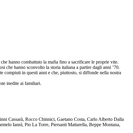
che hanno combattuto la mafia fino a sacrificare le proprie vite.
osi che hanno sconvolto la storia italiana a partire dagli anni ’70.
compiuti in questi anni e che, piuttosto, si diffonde nella nostra
te inedite ai familiari.
Ninni Cassarà, Rocco Chinnici, Gaetano Costa, Carlo Alberto Dalla
melo Iannì, Pio La Torre, Piersanti Mattarella, Beppe Montana,