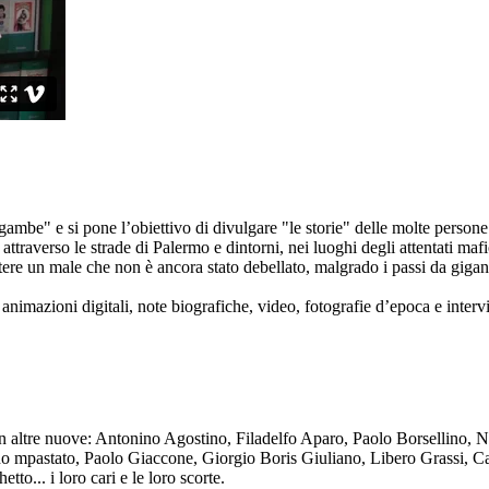
ambe" e si pone l’obiettivo di divulgare "le storie" delle molte persone 
ttraverso le strade di Palermo e dintorni, nei luoghi degli attentati mafi
re un male che non è ancora stato debellato, malgrado i passi da gigante 
animazioni digitali, note biografiche, video, fotografie d’epoca e intervis
n altre nuove: Antonino Agostino, Filadelfo Aparo, Paolo Borsellino, 
mpastato, Paolo Giaccone, Giorgio Boris Giuliano, Libero Grassi, Car
o... i loro cari e le loro scorte.