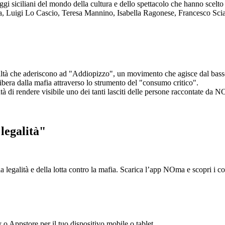
aggi siciliani del mondo della cultura e dello spettacolo che hanno scel
ta, Luigi Lo Cascio, Teresa Mannino, Isabella Ragonese, Francesco Sci
ltà che aderiscono ad "Addiopizzo", un movimento che agisce dal basso 
era dalla mafia attraverso lo strumento del "consumo critico".
ntà di rendere visibile uno dei tanti lasciti delle persone raccontate da N
legalità"
la legalità e della lotta contro la mafia. Scarica l’app NOma e scopri i 
y o Appstore per il tuo dispositivo mobile o tablet