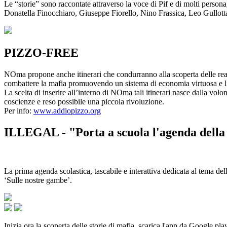
Le “storie” sono raccontate attraverso la voce di Pif e di molti person
Donatella Finocchiaro, Giuseppe Fiorello, Nino Frassica, Leo Gullot
PIZZO-FREE
NOma propone anche itinerari che condurranno alla scoperta delle rea
combattere la mafia promuovendo un sistema di economia virtuosa e lib
La scelta di inserire all’interno di NOma tali itinerari nasce dalla volo
coscienze e reso possibile una piccola rivoluzione.
Per info:
www.addiopizzo.org
ILLEGAL - "Porta a scuola l'agenda della 
La prima agenda scolastica, tascabile e interattiva dedicata al tema del
‘Sulle nostre gambe’.
Inizia ora la scoperta delle storie di mafia, scarica l'app da Google pla