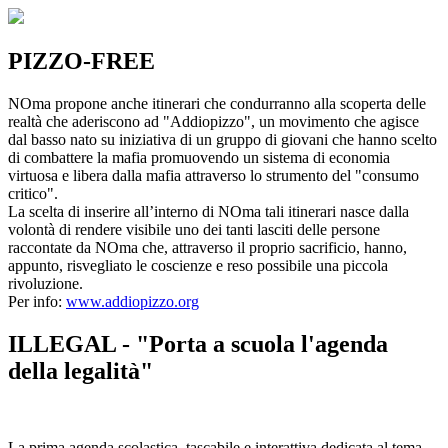
PIZZO-FREE
NOma propone anche itinerari che condurranno alla scoperta delle
realtà che aderiscono ad "Addiopizzo", un movimento che agisce
dal basso nato su iniziativa di un gruppo di giovani che hanno scelto
di combattere la mafia promuovendo un sistema di economia
virtuosa e libera dalla mafia attraverso lo strumento del "consumo
critico".
La scelta di inserire all’interno di NOma tali itinerari nasce dalla
volontà di rendere visibile uno dei tanti lasciti delle persone
raccontate da NOma che, attraverso il proprio sacrificio, hanno,
appunto, risvegliato le coscienze e reso possibile una piccola
rivoluzione.
Per info:
www.addiopizzo.org
ILLEGAL - "Porta a scuola l'agenda
della legalità"
La prima agenda scolastica, tascabile e interattiva dedicata al tema