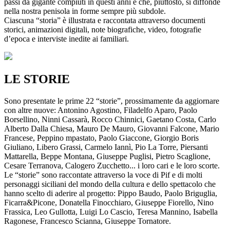
passi da gigante compiuti in questi anni e che, piuttosto, si diffonde
nella nostra penisola in forme sempre più subdole.
Ciascuna “storia” è illustrata e raccontata attraverso documenti
storici, animazioni digitali, note biografiche, video, fotografie
d’epoca e interviste inedite ai familiari.
LE STORIE
Sono presentate le prime 22 “storie”, prossimamente da aggiornare
con altre nuove: Antonino Agostino, Filadelfo Aparo, Paolo
Borsellino, Ninni Cassarà, Rocco Chinnici, Gaetano Costa, Carlo
Alberto Dalla Chiesa, Mauro De Mauro, Giovanni Falcone, Mario
Francese, Peppino mpastato, Paolo Giaccone, Giorgio Boris
Giuliano, Libero Grassi, Carmelo Iannì, Pio La Torre, Piersanti
Mattarella, Beppe Montana, Giuseppe Puglisi, Pietro Scaglione,
Cesare Terranova, Calogero Zucchetto... i loro cari e le loro scorte.
Le “storie” sono raccontate attraverso la voce di Pif e di molti
personaggi siciliani del mondo della cultura e dello spettacolo che
hanno scelto di aderire al progetto: Pippo Baudo, Paolo Briguglia,
Ficarra&Picone, Donatella Finocchiaro, Giuseppe Fiorello, Nino
Frassica, Leo Gullotta, Luigi Lo Cascio, Teresa Mannino, Isabella
Ragonese, Francesco Scianna, Giuseppe Tornatore.