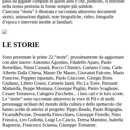
passi da gigante compiuti in questi anni e che, piuttosto, si diffonde
nella nostra penisola in forme sempre più subdole.
Ciascuna “storia” è illustrata e raccontata attraverso documenti
storici, animazioni digitali, note biografiche, video, fotografie
d’epoca e interviste inedite ai familiari.
LE STORIE
Sono presentate le prime 22 “storie”, prossimamente da aggiornare
con altre nuove: Antonino Agostino, Filadelfo Aparo, Paolo
Borsellino, Ninni Cassarà, Rocco Chinnici, Gaetano Costa, Carlo
Alberto Dalla Chiesa, Mauro De Mauro, Giovanni Falcone, Mario
Francese, Peppino mpastato, Paolo Giaccone, Giorgio Boris
Giuliano, Libero Grassi, Carmelo Iannì, Pio La Torre, Piersanti
Mattarella, Beppe Montana, Giuseppe Puglisi, Pietro Scaglione,
Cesare Terranova, Calogero Zucchetto... i loro cari e le loro scorte.
Le “storie” sono raccontate attraverso la voce di Pif e di molti
personaggi siciliani del mondo della cultura e dello spettacolo che
hanno scelto di aderire al progetto: Pippo Baudo, Paolo Briguglia,
Ficarra&Picone, Donatella Finocchiaro, Giuseppe Fiorello, Nino
Frassica, Leo Gullotta, Luigi Lo Cascio, Teresa Mannino, Isabella
Ragonese, Francesco Scianna, Giuseppe Tornatore.