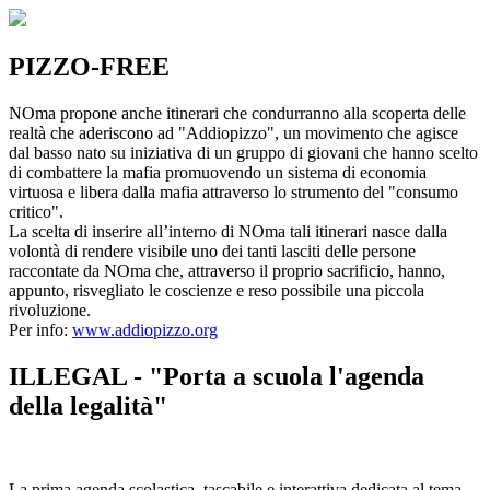
PIZZO-FREE
NOma propone anche itinerari che condurranno alla scoperta delle
realtà che aderiscono ad "Addiopizzo", un movimento che agisce
dal basso nato su iniziativa di un gruppo di giovani che hanno scelto
di combattere la mafia promuovendo un sistema di economia
virtuosa e libera dalla mafia attraverso lo strumento del "consumo
critico".
La scelta di inserire all’interno di NOma tali itinerari nasce dalla
volontà di rendere visibile uno dei tanti lasciti delle persone
raccontate da NOma che, attraverso il proprio sacrificio, hanno,
appunto, risvegliato le coscienze e reso possibile una piccola
rivoluzione.
Per info:
www.addiopizzo.org
ILLEGAL - "Porta a scuola l'agenda
della legalità"
La prima agenda scolastica, tascabile e interattiva dedicata al tema