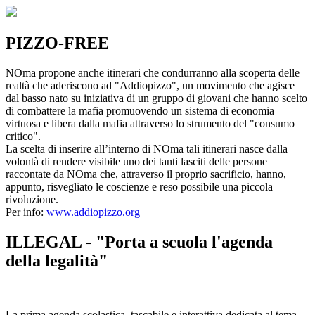
PIZZO-FREE
NOma propone anche itinerari che condurranno alla scoperta delle
realtà che aderiscono ad "Addiopizzo", un movimento che agisce
dal basso nato su iniziativa di un gruppo di giovani che hanno scelto
di combattere la mafia promuovendo un sistema di economia
virtuosa e libera dalla mafia attraverso lo strumento del "consumo
critico".
La scelta di inserire all’interno di NOma tali itinerari nasce dalla
volontà di rendere visibile uno dei tanti lasciti delle persone
raccontate da NOma che, attraverso il proprio sacrificio, hanno,
appunto, risvegliato le coscienze e reso possibile una piccola
rivoluzione.
Per info:
www.addiopizzo.org
ILLEGAL - "Porta a scuola l'agenda
della legalità"
La prima agenda scolastica, tascabile e interattiva dedicata al tema