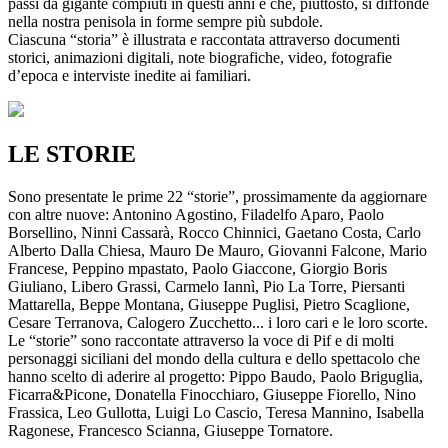
passi da gigante compiuti in questi anni e che, piuttosto, si diffonde
nella nostra penisola in forme sempre più subdole.
Ciascuna “storia” è illustrata e raccontata attraverso documenti
storici, animazioni digitali, note biografiche, video, fotografie
d’epoca e interviste inedite ai familiari.
LE STORIE
Sono presentate le prime 22 “storie”, prossimamente da aggiornare
con altre nuove: Antonino Agostino, Filadelfo Aparo, Paolo
Borsellino, Ninni Cassarà, Rocco Chinnici, Gaetano Costa, Carlo
Alberto Dalla Chiesa, Mauro De Mauro, Giovanni Falcone, Mario
Francese, Peppino mpastato, Paolo Giaccone, Giorgio Boris
Giuliano, Libero Grassi, Carmelo Iannì, Pio La Torre, Piersanti
Mattarella, Beppe Montana, Giuseppe Puglisi, Pietro Scaglione,
Cesare Terranova, Calogero Zucchetto... i loro cari e le loro scorte.
Le “storie” sono raccontate attraverso la voce di Pif e di molti
personaggi siciliani del mondo della cultura e dello spettacolo che
hanno scelto di aderire al progetto: Pippo Baudo, Paolo Briguglia,
Ficarra&Picone, Donatella Finocchiaro, Giuseppe Fiorello, Nino
Frassica, Leo Gullotta, Luigi Lo Cascio, Teresa Mannino, Isabella
Ragonese, Francesco Scianna, Giuseppe Tornatore.