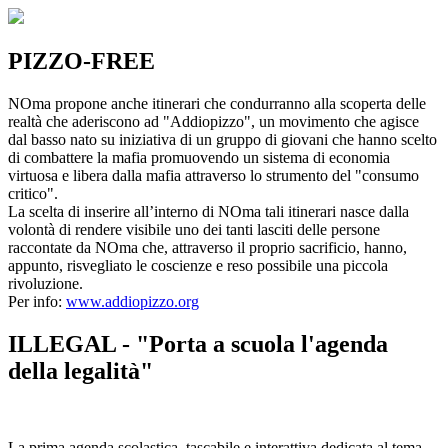
PIZZO-FREE
NOma propone anche itinerari che condurranno alla scoperta delle
realtà che aderiscono ad "Addiopizzo", un movimento che agisce
dal basso nato su iniziativa di un gruppo di giovani che hanno scelto
di combattere la mafia promuovendo un sistema di economia
virtuosa e libera dalla mafia attraverso lo strumento del "consumo
critico".
La scelta di inserire all’interno di NOma tali itinerari nasce dalla
volontà di rendere visibile uno dei tanti lasciti delle persone
raccontate da NOma che, attraverso il proprio sacrificio, hanno,
appunto, risvegliato le coscienze e reso possibile una piccola
rivoluzione.
Per info:
www.addiopizzo.org
ILLEGAL - "Porta a scuola l'agenda
della legalità"
La prima agenda scolastica, tascabile e interattiva dedicata al tema