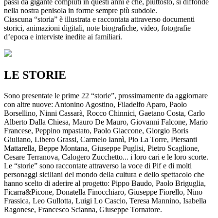
passi da gigante compiuti in questi anni e che, piuttosto, si diffonde
nella nostra penisola in forme sempre più subdole.
Ciascuna “storia” è illustrata e raccontata attraverso documenti
storici, animazioni digitali, note biografiche, video, fotografie
d’epoca e interviste inedite ai familiari.
LE STORIE
Sono presentate le prime 22 “storie”, prossimamente da aggiornare
con altre nuove: Antonino Agostino, Filadelfo Aparo, Paolo
Borsellino, Ninni Cassarà, Rocco Chinnici, Gaetano Costa, Carlo
Alberto Dalla Chiesa, Mauro De Mauro, Giovanni Falcone, Mario
Francese, Peppino mpastato, Paolo Giaccone, Giorgio Boris
Giuliano, Libero Grassi, Carmelo Iannì, Pio La Torre, Piersanti
Mattarella, Beppe Montana, Giuseppe Puglisi, Pietro Scaglione,
Cesare Terranova, Calogero Zucchetto... i loro cari e le loro scorte.
Le “storie” sono raccontate attraverso la voce di Pif e di molti
personaggi siciliani del mondo della cultura e dello spettacolo che
hanno scelto di aderire al progetto: Pippo Baudo, Paolo Briguglia,
Ficarra&Picone, Donatella Finocchiaro, Giuseppe Fiorello, Nino
Frassica, Leo Gullotta, Luigi Lo Cascio, Teresa Mannino, Isabella
Ragonese, Francesco Scianna, Giuseppe Tornatore.