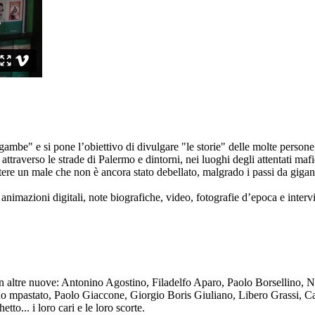
ambe" e si pone l’obiettivo di divulgare "le storie" delle molte persone 
ttraverso le strade di Palermo e dintorni, nei luoghi degli attentati mafi
re un male che non è ancora stato debellato, malgrado i passi da gigante 
animazioni digitali, note biografiche, video, fotografie d’epoca e intervis
n altre nuove: Antonino Agostino, Filadelfo Aparo, Paolo Borsellino, 
mpastato, Paolo Giaccone, Giorgio Boris Giuliano, Libero Grassi, Car
o... i loro cari e le loro scorte.