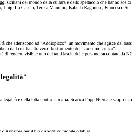
aggi siciliani del mondo della cultura e dello spettacolo che hanno scel
ta, Luigi Lo Cascio, Teresa Mannino, Isabella Ragonese, Francesco Sci
ltà che aderiscono ad "Addiopizzo", un movimento che agisce dal basso 
era dalla mafia attraverso lo strumento del "consumo critico".
ntà di rendere visibile uno dei tanti lasciti delle persone raccontate da N
legalità"
la legalità e della lotta contro la mafia. Scarica l’app NOma e scopri i 
y o Appstore per il tuo dispositivo mobile o tablet