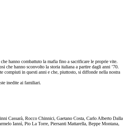
che hanno combattuto la mafia fino a sacrificare le proprie vite.
osi che hanno sconvolto la storia italiana a partire dagli anni ’70.
compiuti in questi anni e che, piuttosto, si diffonde nella nostra
te inedite ai familiari.
Ninni Cassarà, Rocco Chinnici, Gaetano Costa, Carlo Alberto Dalla
melo Iannì, Pio La Torre, Piersanti Mattarella, Beppe Montana,