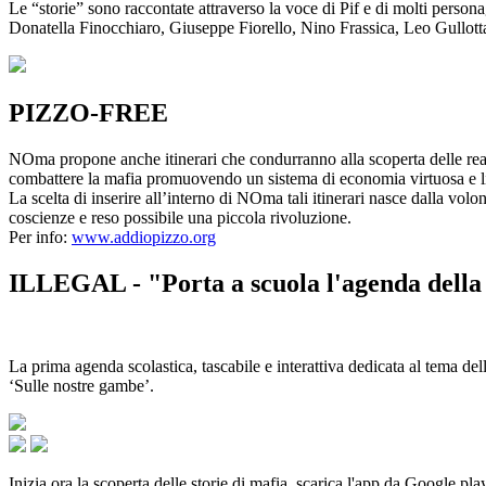
Le “storie” sono raccontate attraverso la voce di Pif e di molti person
Donatella Finocchiaro, Giuseppe Fiorello, Nino Frassica, Leo Gullot
PIZZO-FREE
NOma propone anche itinerari che condurranno alla scoperta delle rea
combattere la mafia promuovendo un sistema di economia virtuosa e lib
La scelta di inserire all’interno di NOma tali itinerari nasce dalla volo
coscienze e reso possibile una piccola rivoluzione.
Per info:
www.addiopizzo.org
ILLEGAL - "Porta a scuola l'agenda della 
La prima agenda scolastica, tascabile e interattiva dedicata al tema del
‘Sulle nostre gambe’.
Inizia ora la scoperta delle storie di mafia, scarica l'app da Google pla