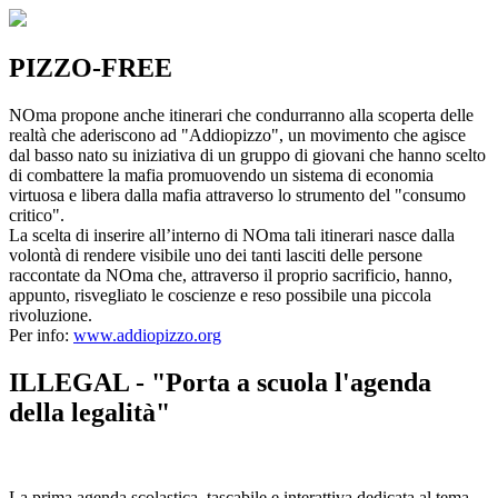
PIZZO-FREE
NOma propone anche itinerari che condurranno alla scoperta delle
realtà che aderiscono ad "Addiopizzo", un movimento che agisce
dal basso nato su iniziativa di un gruppo di giovani che hanno scelto
di combattere la mafia promuovendo un sistema di economia
virtuosa e libera dalla mafia attraverso lo strumento del "consumo
critico".
La scelta di inserire all’interno di NOma tali itinerari nasce dalla
volontà di rendere visibile uno dei tanti lasciti delle persone
raccontate da NOma che, attraverso il proprio sacrificio, hanno,
appunto, risvegliato le coscienze e reso possibile una piccola
rivoluzione.
Per info:
www.addiopizzo.org
ILLEGAL - "Porta a scuola l'agenda
della legalità"
La prima agenda scolastica, tascabile e interattiva dedicata al tema