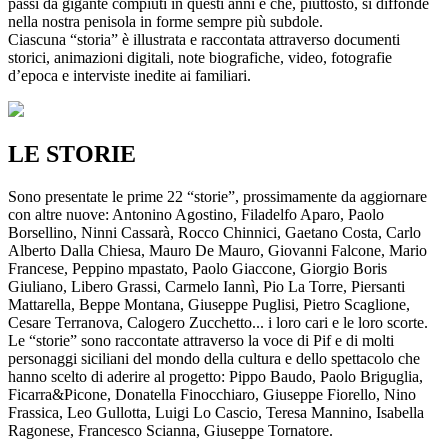
passi da gigante compiuti in questi anni e che, piuttosto, si diffonde
nella nostra penisola in forme sempre più subdole.
Ciascuna “storia” è illustrata e raccontata attraverso documenti
storici, animazioni digitali, note biografiche, video, fotografie
d’epoca e interviste inedite ai familiari.
LE STORIE
Sono presentate le prime 22 “storie”, prossimamente da aggiornare
con altre nuove: Antonino Agostino, Filadelfo Aparo, Paolo
Borsellino, Ninni Cassarà, Rocco Chinnici, Gaetano Costa, Carlo
Alberto Dalla Chiesa, Mauro De Mauro, Giovanni Falcone, Mario
Francese, Peppino mpastato, Paolo Giaccone, Giorgio Boris
Giuliano, Libero Grassi, Carmelo Iannì, Pio La Torre, Piersanti
Mattarella, Beppe Montana, Giuseppe Puglisi, Pietro Scaglione,
Cesare Terranova, Calogero Zucchetto... i loro cari e le loro scorte.
Le “storie” sono raccontate attraverso la voce di Pif e di molti
personaggi siciliani del mondo della cultura e dello spettacolo che
hanno scelto di aderire al progetto: Pippo Baudo, Paolo Briguglia,
Ficarra&Picone, Donatella Finocchiaro, Giuseppe Fiorello, Nino
Frassica, Leo Gullotta, Luigi Lo Cascio, Teresa Mannino, Isabella
Ragonese, Francesco Scianna, Giuseppe Tornatore.