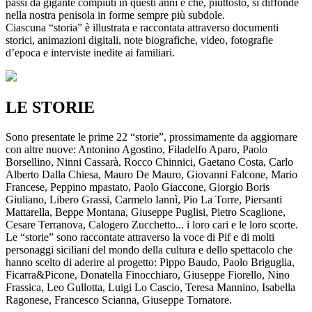
passi da gigante compiuti in questi anni e che, piuttosto, si diffonde
nella nostra penisola in forme sempre più subdole.
Ciascuna “storia” è illustrata e raccontata attraverso documenti
storici, animazioni digitali, note biografiche, video, fotografie
d’epoca e interviste inedite ai familiari.
LE STORIE
Sono presentate le prime 22 “storie”, prossimamente da aggiornare
con altre nuove: Antonino Agostino, Filadelfo Aparo, Paolo
Borsellino, Ninni Cassarà, Rocco Chinnici, Gaetano Costa, Carlo
Alberto Dalla Chiesa, Mauro De Mauro, Giovanni Falcone, Mario
Francese, Peppino mpastato, Paolo Giaccone, Giorgio Boris
Giuliano, Libero Grassi, Carmelo Iannì, Pio La Torre, Piersanti
Mattarella, Beppe Montana, Giuseppe Puglisi, Pietro Scaglione,
Cesare Terranova, Calogero Zucchetto... i loro cari e le loro scorte.
Le “storie” sono raccontate attraverso la voce di Pif e di molti
personaggi siciliani del mondo della cultura e dello spettacolo che
hanno scelto di aderire al progetto: Pippo Baudo, Paolo Briguglia,
Ficarra&Picone, Donatella Finocchiaro, Giuseppe Fiorello, Nino
Frassica, Leo Gullotta, Luigi Lo Cascio, Teresa Mannino, Isabella
Ragonese, Francesco Scianna, Giuseppe Tornatore.