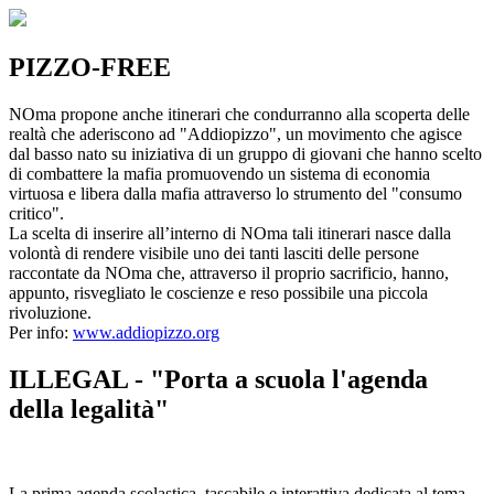
PIZZO-FREE
NOma propone anche itinerari che condurranno alla scoperta delle
realtà che aderiscono ad "Addiopizzo", un movimento che agisce
dal basso nato su iniziativa di un gruppo di giovani che hanno scelto
di combattere la mafia promuovendo un sistema di economia
virtuosa e libera dalla mafia attraverso lo strumento del "consumo
critico".
La scelta di inserire all’interno di NOma tali itinerari nasce dalla
volontà di rendere visibile uno dei tanti lasciti delle persone
raccontate da NOma che, attraverso il proprio sacrificio, hanno,
appunto, risvegliato le coscienze e reso possibile una piccola
rivoluzione.
Per info:
www.addiopizzo.org
ILLEGAL - "Porta a scuola l'agenda
della legalità"
La prima agenda scolastica, tascabile e interattiva dedicata al tema