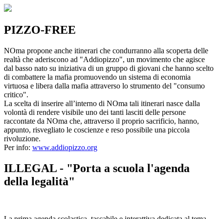
PIZZO-FREE
NOma propone anche itinerari che condurranno alla scoperta delle
realtà che aderiscono ad "Addiopizzo", un movimento che agisce
dal basso nato su iniziativa di un gruppo di giovani che hanno scelto
di combattere la mafia promuovendo un sistema di economia
virtuosa e libera dalla mafia attraverso lo strumento del "consumo
critico".
La scelta di inserire all’interno di NOma tali itinerari nasce dalla
volontà di rendere visibile uno dei tanti lasciti delle persone
raccontate da NOma che, attraverso il proprio sacrificio, hanno,
appunto, risvegliato le coscienze e reso possibile una piccola
rivoluzione.
Per info:
www.addiopizzo.org
ILLEGAL - "Porta a scuola l'agenda
della legalità"
La prima agenda scolastica, tascabile e interattiva dedicata al tema