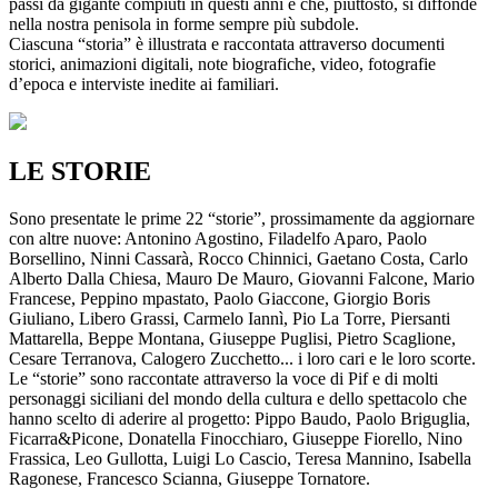
passi da gigante compiuti in questi anni e che, piuttosto, si diffonde
nella nostra penisola in forme sempre più subdole.
Ciascuna “storia” è illustrata e raccontata attraverso documenti
storici, animazioni digitali, note biografiche, video, fotografie
d’epoca e interviste inedite ai familiari.
LE STORIE
Sono presentate le prime 22 “storie”, prossimamente da aggiornare
con altre nuove: Antonino Agostino, Filadelfo Aparo, Paolo
Borsellino, Ninni Cassarà, Rocco Chinnici, Gaetano Costa, Carlo
Alberto Dalla Chiesa, Mauro De Mauro, Giovanni Falcone, Mario
Francese, Peppino mpastato, Paolo Giaccone, Giorgio Boris
Giuliano, Libero Grassi, Carmelo Iannì, Pio La Torre, Piersanti
Mattarella, Beppe Montana, Giuseppe Puglisi, Pietro Scaglione,
Cesare Terranova, Calogero Zucchetto... i loro cari e le loro scorte.
Le “storie” sono raccontate attraverso la voce di Pif e di molti
personaggi siciliani del mondo della cultura e dello spettacolo che
hanno scelto di aderire al progetto: Pippo Baudo, Paolo Briguglia,
Ficarra&Picone, Donatella Finocchiaro, Giuseppe Fiorello, Nino
Frassica, Leo Gullotta, Luigi Lo Cascio, Teresa Mannino, Isabella
Ragonese, Francesco Scianna, Giuseppe Tornatore.