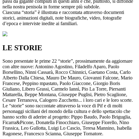
passi da gigante compiuti in questi anni e che, piuttosto, si diffonde
nella nostra penisola in forme sempre più subdole.
Ciascuna “storia” è illustrata e raccontata attraverso documenti
storici, animazioni digitali, note biografiche, video, fotografie
d’epoca e interviste inedite ai familiari.
LE STORIE
Sono presentate le prime 22 “storie”, prossimamente da aggiornare
con altre nuove: Antonino Agostino, Filadelfo Aparo, Paolo
Borsellino, Ninni Cassarà, Rocco Chinnici, Gaetano Costa, Carlo
Alberto Dalla Chiesa, Mauro De Mauro, Giovanni Falcone, Mario
Francese, Peppino mpastato, Paolo Giaccone, Giorgio Boris
Giuliano, Libero Grassi, Carmelo Iannì, Pio La Torre, Piersanti
Mattarella, Beppe Montana, Giuseppe Puglisi, Pietro Scaglione,
Cesare Terranova, Calogero Zucchetto... i loro cari e le loro scorte.
Le “storie” sono raccontate attraverso la voce di Pif e di molti
personaggi siciliani del mondo della cultura e dello spettacolo che
hanno scelto di aderire al progetto: Pippo Baudo, Paolo Briguglia,
Ficarra&Picone, Donatella Finocchiaro, Giuseppe Fiorello, Nino
Frassica, Leo Gullotta, Luigi Lo Cascio, Teresa Mannino, Isabella
Ragonese, Francesco Scianna, Giuseppe Tornatore.