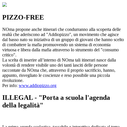
PIZZO-FREE
NOma propone anche itinerari che condurranno alla scoperta delle
realtà che aderiscono ad "Addiopizzo", un movimento che agisce
dal basso nato su iniziativa di un gruppo di giovani che hanno scelto
di combattere la mafia promuovendo un sistema di economia
virtuosa e libera dalla mafia attraverso lo strumento del "consumo
critico".
La scelta di inserire all’interno di NOma tali itinerari nasce dalla
volontà di rendere visibile uno dei tanti lasciti delle persone
raccontate da NOma che, attraverso il proprio sacrificio, hanno,
appunto, risvegliato le coscienze e reso possibile una piccola
rivoluzione.
Per info:
www.addiopizzo.org
ILLEGAL - "Porta a scuola l'agenda
della legalità"
La prima agenda scolastica, tascabile e interattiva dedicata al tema