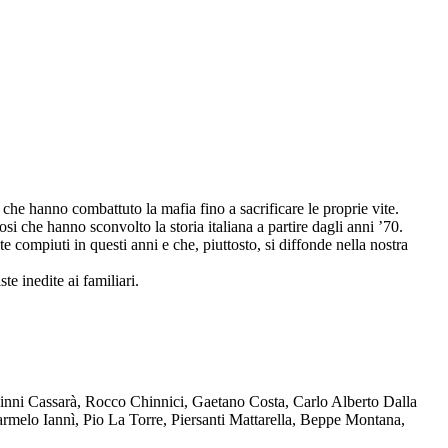
che hanno combattuto la mafia fino a sacrificare le proprie vite.
osi che hanno sconvolto la storia italiana a partire dagli anni ’70.
compiuti in questi anni e che, piuttosto, si diffonde nella nostra
te inedite ai familiari.
Ninni Cassarà, Rocco Chinnici, Gaetano Costa, Carlo Alberto Dalla
melo Iannì, Pio La Torre, Piersanti Mattarella, Beppe Montana,