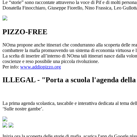
Le “storie” sono raccontate attraverso la voce di Pif e di molti person
Donatella Finocchiaro, Giuseppe Fiorello, Nino Frassica, Leo Gullot
PIZZO-FREE
NOma propone anche itinerari che condurranno alla scoperta delle rea
combattere la mafia promuovendo un sistema di economia virtuosa e lib
La scelta di inserire all’interno di NOma tali itinerari nasce dalla volo
coscienze e reso possibile una piccola rivoluzione.
Per info:
www.addiopizzo.org
ILLEGAL - "Porta a scuola l'agenda della 
La prima agenda scolastica, tascabile e interattiva dedicata al tema del
‘Sulle nostre gambe’.
Inizia ora la scoperta delle storie di mafia, scarica l'app da Google pla