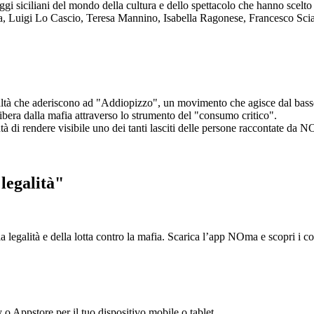
aggi siciliani del mondo della cultura e dello spettacolo che hanno scel
ta, Luigi Lo Cascio, Teresa Mannino, Isabella Ragonese, Francesco Sci
ltà che aderiscono ad "Addiopizzo", un movimento che agisce dal basso 
era dalla mafia attraverso lo strumento del "consumo critico".
ntà di rendere visibile uno dei tanti lasciti delle persone raccontate da N
legalità"
la legalità e della lotta contro la mafia. Scarica l’app NOma e scopri i 
y o Appstore per il tuo dispositivo mobile o tablet