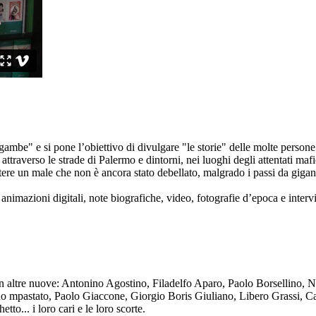
ambe" e si pone l’obiettivo di divulgare "le storie" delle molte persone 
ttraverso le strade di Palermo e dintorni, nei luoghi degli attentati mafi
re un male che non è ancora stato debellato, malgrado i passi da gigante 
animazioni digitali, note biografiche, video, fotografie d’epoca e intervis
n altre nuove: Antonino Agostino, Filadelfo Aparo, Paolo Borsellino, 
mpastato, Paolo Giaccone, Giorgio Boris Giuliano, Libero Grassi, Car
o... i loro cari e le loro scorte.