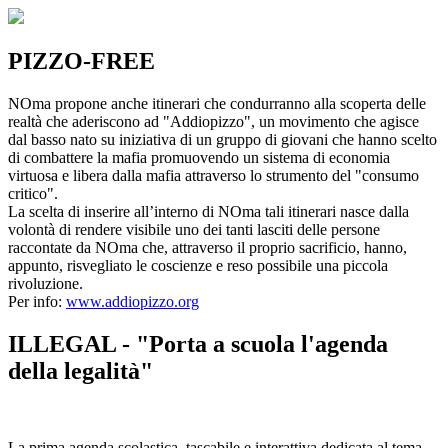
PIZZO-FREE
NOma propone anche itinerari che condurranno alla scoperta delle
realtà che aderiscono ad "Addiopizzo", un movimento che agisce
dal basso nato su iniziativa di un gruppo di giovani che hanno scelto
di combattere la mafia promuovendo un sistema di economia
virtuosa e libera dalla mafia attraverso lo strumento del "consumo
critico".
La scelta di inserire all’interno di NOma tali itinerari nasce dalla
volontà di rendere visibile uno dei tanti lasciti delle persone
raccontate da NOma che, attraverso il proprio sacrificio, hanno,
appunto, risvegliato le coscienze e reso possibile una piccola
rivoluzione.
Per info:
www.addiopizzo.org
ILLEGAL - "Porta a scuola l'agenda
della legalità"
La prima agenda scolastica, tascabile e interattiva dedicata al tema