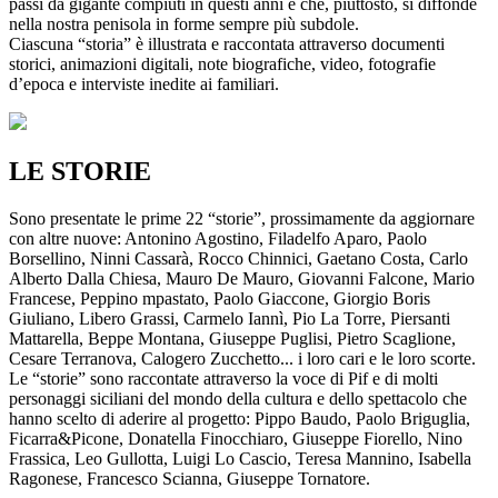
passi da gigante compiuti in questi anni e che, piuttosto, si diffonde
nella nostra penisola in forme sempre più subdole.
Ciascuna “storia” è illustrata e raccontata attraverso documenti
storici, animazioni digitali, note biografiche, video, fotografie
d’epoca e interviste inedite ai familiari.
LE STORIE
Sono presentate le prime 22 “storie”, prossimamente da aggiornare
con altre nuove: Antonino Agostino, Filadelfo Aparo, Paolo
Borsellino, Ninni Cassarà, Rocco Chinnici, Gaetano Costa, Carlo
Alberto Dalla Chiesa, Mauro De Mauro, Giovanni Falcone, Mario
Francese, Peppino mpastato, Paolo Giaccone, Giorgio Boris
Giuliano, Libero Grassi, Carmelo Iannì, Pio La Torre, Piersanti
Mattarella, Beppe Montana, Giuseppe Puglisi, Pietro Scaglione,
Cesare Terranova, Calogero Zucchetto... i loro cari e le loro scorte.
Le “storie” sono raccontate attraverso la voce di Pif e di molti
personaggi siciliani del mondo della cultura e dello spettacolo che
hanno scelto di aderire al progetto: Pippo Baudo, Paolo Briguglia,
Ficarra&Picone, Donatella Finocchiaro, Giuseppe Fiorello, Nino
Frassica, Leo Gullotta, Luigi Lo Cascio, Teresa Mannino, Isabella
Ragonese, Francesco Scianna, Giuseppe Tornatore.